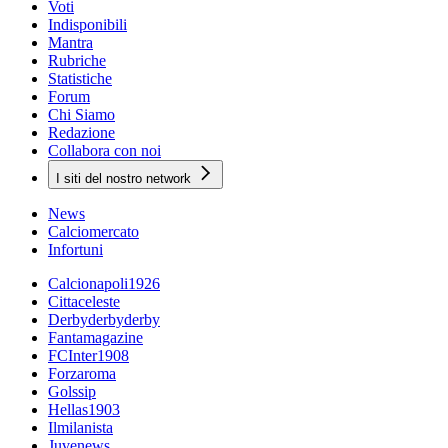
Voti
Indisponibili
Mantra
Rubriche
Statistiche
Forum
Chi Siamo
Redazione
Collabora con noi
I siti del nostro network
News
Calciomercato
Infortuni
Calcionapoli1926
Cittaceleste
Derbyderbyderby
Fantamagazine
FCInter1908
Forzaroma
Golssip
Hellas1903
Ilmilanista
Juvenews