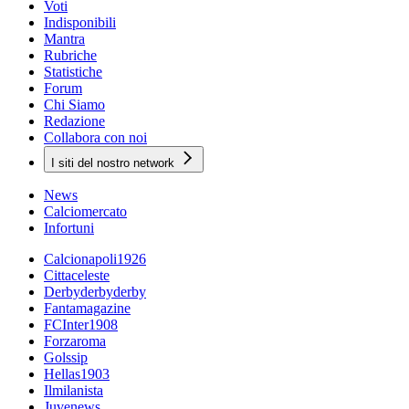
Voti
Indisponibili
Mantra
Rubriche
Statistiche
Forum
Chi Siamo
Redazione
Collabora con noi
I siti del nostro network
News
Calciomercato
Infortuni
Calcionapoli1926
Cittaceleste
Derbyderbyderby
Fantamagazine
FCInter1908
Forzaroma
Golssip
Hellas1903
Ilmilanista
Juvenews