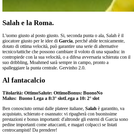
Salah e la Roma.
L'uomo giusto al posto giusto. Si, seconda punta o ala, Salah è il
giocatore giusto per le idee di
Garcia
, perché abile tecnicamente,
dotato di ottima velocità, può garantire una serie di alternative
tecnico/tattiche che possono cambiare il voloto di una squadra: in
contropiede con la sua velocità, o a difesa avversaria schierata con il
suo dribbling, Moahmed sarà sempre in campo, pronto a
spalleggiare la punta centrale. Gervinho 2.0.
Al fantacalcio
Titolarità:
Ottimo
Salute:
Ottimo
Bonus:
Buono
No
Malus:
Buono
Lega a 8:
3° slot
Lega a 10:
2° slot
Ben conosciuto ormai dalle plateee italiane,
Salah
è garantito, va
acquistato, schierato e osannato: vi ripagherà con buonissime
prestazioni e bonus importanti: d'altronde gli esterni di Garcia sono
pedine importanti come attaccanti, e magari colpacci se listati
centrocampisti! Da prendere!