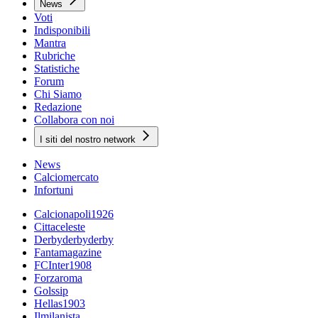
News
Voti
Indisponibili
Mantra
Rubriche
Statistiche
Forum
Chi Siamo
Redazione
Collabora con noi
I siti del nostro network
News
Calciomercato
Infortuni
Calcionapoli1926
Cittaceleste
Derbyderbyderby
Fantamagazine
FCInter1908
Forzaroma
Golssip
Hellas1903
Ilmilanista