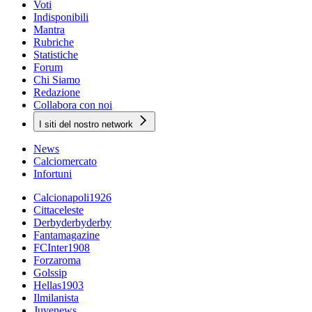
Voti
Indisponibili
Mantra
Rubriche
Statistiche
Forum
Chi Siamo
Redazione
Collabora con noi
I siti del nostro network
News
Calciomercato
Infortuni
Calcionapoli1926
Cittaceleste
Derbyderbyderby
Fantamagazine
FCInter1908
Forzaroma
Golssip
Hellas1903
Ilmilanista
Juvenews