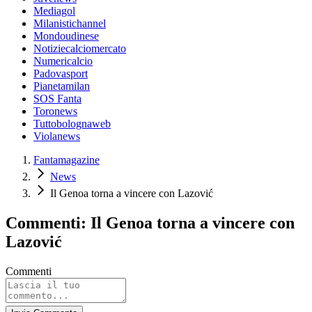
Mediagol
Milanistichannel
Mondoudinese
Notiziecalciomercato
Numericalcio
Padovasport
Pianetamilan
SOS Fanta
Toronews
Tuttobolognaweb
Violanews
Fantamagazine
News
Il Genoa torna a vincere con Lazović
Commenti: Il Genoa torna a vincere con
Lazović
Commenti