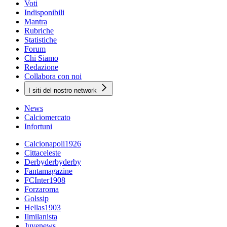
Voti
Indisponibili
Mantra
Rubriche
Statistiche
Forum
Chi Siamo
Redazione
Collabora con noi
I siti del nostro network
News
Calciomercato
Infortuni
Calcionapoli1926
Cittaceleste
Derbyderbyderby
Fantamagazine
FCInter1908
Forzaroma
Golssip
Hellas1903
Ilmilanista
Juvenews