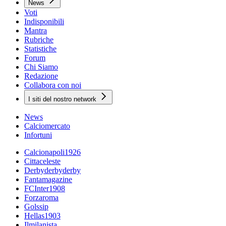
News
Voti
Indisponibili
Mantra
Rubriche
Statistiche
Forum
Chi Siamo
Redazione
Collabora con noi
I siti del nostro network
News
Calciomercato
Infortuni
Calcionapoli1926
Cittaceleste
Derbyderbyderby
Fantamagazine
FCInter1908
Forzaroma
Golssip
Hellas1903
Ilmilanista