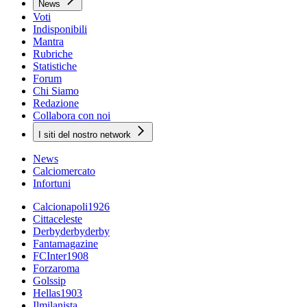
News
Voti
Indisponibili
Mantra
Rubriche
Statistiche
Forum
Chi Siamo
Redazione
Collabora con noi
I siti del nostro network
News
Calciomercato
Infortuni
Calcionapoli1926
Cittaceleste
Derbyderbyderby
Fantamagazine
FCInter1908
Forzaroma
Golssip
Hellas1903
Ilmilanista