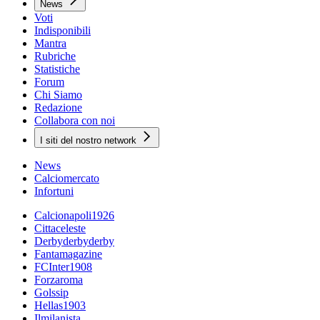
News
Voti
Indisponibili
Mantra
Rubriche
Statistiche
Forum
Chi Siamo
Redazione
Collabora con noi
I siti del nostro network
News
Calciomercato
Infortuni
Calcionapoli1926
Cittaceleste
Derbyderbyderby
Fantamagazine
FCInter1908
Forzaroma
Golssip
Hellas1903
Ilmilanista