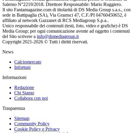
Salerno N°2219/2018. Direttore Responsabile: Mario Ruggiero.
Il sito Fantamagazine.com di titolarità di DS Media Group s.a.s., con
sede in Battipaglia (SA), Via Gramsci 47, C.F./PI 04760450652, è
affiliato al network Gazzanet di RCS Mediagroup S.p.a..
Unico responsabile dei contenuti (testi, foto, video e grafiche) è DS
Media Group; per ogni comunicazione avente ad oggetto i contenuti
del Sito scrivere a
info@dsmediagroup.it
Copyright 2021-2026 © Tutti i diritti riservati.
News
Calciomercato
Infortuni
Informazioni
Redazione
Chi Siamo
Collabora con noi
Trasparenza
Sitemap
Community Policy
Cookie Policy e Privacy