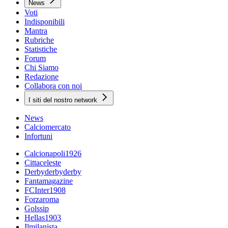
News
Voti
Indisponibili
Mantra
Rubriche
Statistiche
Forum
Chi Siamo
Redazione
Collabora con noi
I siti del nostro network
News
Calciomercato
Infortuni
Calcionapoli1926
Cittaceleste
Derbyderbyderby
Fantamagazine
FCInter1908
Forzaroma
Golssip
Hellas1903
Ilmilanista