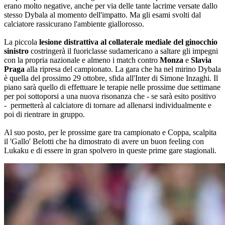
erano molto negative, anche per via delle tante lacrime versate dallo
stesso Dybala al momento dell'impatto. Ma gli esami svolti dal
calciatore rassicurano l'ambiente giallorosso.
La piccola
lesione distrattiva al collaterale mediale del ginocchio
sinistro
costringerà il fuoriclasse sudamericano a saltare gli impegni
con la propria nazionale e almeno i match contro
Monza
e
Slavia
Praga
alla ripresa del campionato. La gara che ha nel mirino Dybala
è quella del prossimo 29 ottobre, sfida all'Inter di Simone Inzaghi. Il
piano sarà quello di effettuare le terapie nelle prossime due settimane
per poi sottoporsi a una nuova risonanza che - se sarà esito positivo
- permetterà al calciatore di tornare ad allenarsi individualmente e
poi di rientrare in gruppo.
Al suo posto, per le prossime gare tra campionato e Coppa, scalpita
il 'Gallo' Belotti che ha dimostrato di avere un buon feeling con
Lukaku e di essere in gran spolvero in queste prime gare stagionali.