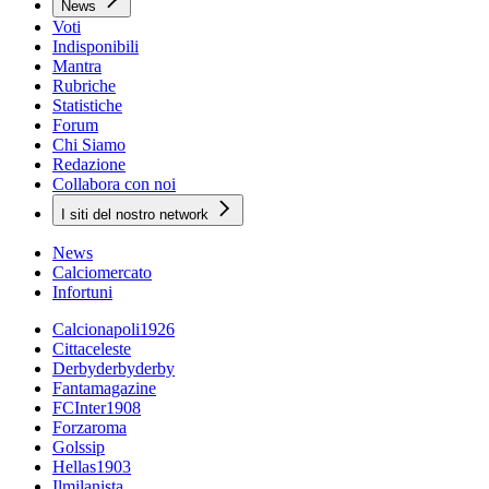
News
Voti
Indisponibili
Mantra
Rubriche
Statistiche
Forum
Chi Siamo
Redazione
Collabora con noi
I siti del nostro network
News
Calciomercato
Infortuni
Calcionapoli1926
Cittaceleste
Derbyderbyderby
Fantamagazine
FCInter1908
Forzaroma
Golssip
Hellas1903
Ilmilanista