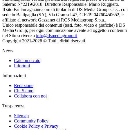
Salerno N°2219/2018. Direttore Responsabile: Mario Ruggiero.
Il sito Fantamagazine.com di titolarità di DS Media Group s.a.s., con
sede in Battipaglia (SA), Via Gramsci 47, C.F./PI 04760450652, è
affiliato al network Gazzanet di RCS Mediagroup S.p.a..
Unico responsabile dei contenuti (testi, foto, video e grafiche) è DS
Media Group; per ogni comunicazione avente ad oggetto i contenuti
del Sito scrivere a
info@dsmediagroup.it
Copyright 2021-2026 © Tutti i diritti riservati.
News
Calciomercato
Infortuni
Informazioni
Redazione
Chi Siamo
Collabora con noi
Trasparenza
Sitemap
Community Policy
Cookie Policy e Privacy