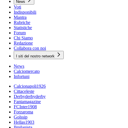
News
Voti
Indisponibili
Mantra
Rubriche
Statistiche
Forum
Chi Siamo
Redazione
Collabora con noi
I siti del nostro network
News
Calciomercato
Infortuni
Calcionapoli1926
Cittaceleste
Derbyderbyderby
Fantamagazine
FCInter1908
Forzaroma
Golssip
Hellas1903
Ilmilanista