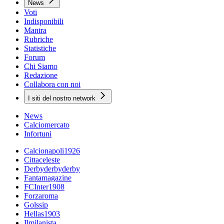
News
Voti
Indisponibili
Mantra
Rubriche
Statistiche
Forum
Chi Siamo
Redazione
Collabora con noi
I siti del nostro network
News
Calciomercato
Infortuni
Calcionapoli1926
Cittaceleste
Derbyderbyderby
Fantamagazine
FCInter1908
Forzaroma
Golssip
Hellas1903
Ilmilanista