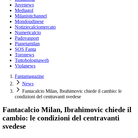
Juvenews
Mediagol
Milanistichannel
Mondoudinese
Notiziecalciomercato
Numericalcio
Padovasport
Pianetamilan
SOS Fanta
Toronews
Tuttobolognaweb
Violanews
Fantamagazine
News
Fantacalcio Milan, Ibrahimovic chiede il cambio: le
condizioni del centravanti svedese
Fantacalcio Milan, Ibrahimovic chiede il
cambio: le condizioni del centravanti
svedese