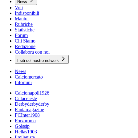
News
Voti
Indisponibili
Mantra
Rubriche
Statistiche
Forum
Chi Siamo
Redazione
Collabora con noi
I siti del nostro network
News
Calciomercato
Infortuni
Calcionapoli1926
Cittaceleste
Derbyderbyderby
Fantamagazine
FCInter1908
Forzaroma
Golssip
Hellas1903
Ilmilanista