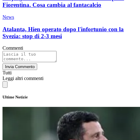
Fiorentina. Cosa cambia al fantacalcio
News
Atalanta, Hien operato dopo l'infortunio con la
Svezia: stop di 2-3 mesi
Commenti
Invia Commento
Tutti
Leggi altri commenti
Ultime Notizie