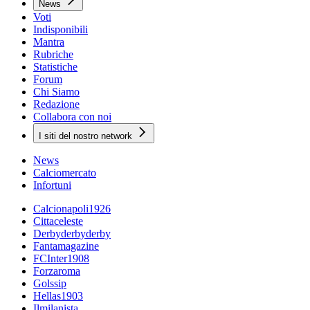
News
Voti
Indisponibili
Mantra
Rubriche
Statistiche
Forum
Chi Siamo
Redazione
Collabora con noi
I siti del nostro network
News
Calciomercato
Infortuni
Calcionapoli1926
Cittaceleste
Derbyderbyderby
Fantamagazine
FCInter1908
Forzaroma
Golssip
Hellas1903
Ilmilanista