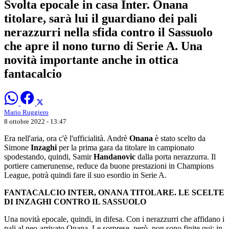
Svolta epocale in casa Inter. Onana
titolare, sarà lui il guardiano dei pali
nerazzurri nella sfida contro il Sassuolo
che apre il nono turno di Serie A. Una
novità importante anche in ottica
fantacalcio
Mario Ruggiero
8 ottobre 2022 - 13:47
Era nell'aria, ora c'è l'ufficialità. Andrè
Onana
è stato scelto da
Simone
Inzaghi
per la prima gara da titolare in campionato
spodestando, quindi, Samir
Handanovic
dalla porta nerazzurra. Il
portiere camerunense, reduce da buone prestazioni in Champions
League, potrà quindi fare il suo esordio in Serie A.
FANTACALCIO INTER, ONANA TITOLARE. LE SCELTE
DI INZAGHI CONTRO IL SASSUOLO
Una novità epocale, quindi, in difesa. Con i nerazzurri che affidano i
pali al neo-arrivato Onana. Le sorprese, però, non sono finite qui: in