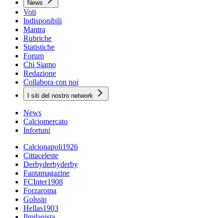
News
Voti
Indisponibili
Mantra
Rubriche
Statistiche
Forum
Chi Siamo
Redazione
Collabora con noi
I siti del nostro network
News
Calciomercato
Infortuni
Calcionapoli1926
Cittaceleste
Derbyderbyderby
Fantamagazine
FCInter1908
Forzaroma
Golssip
Hellas1903
Ilmilanista