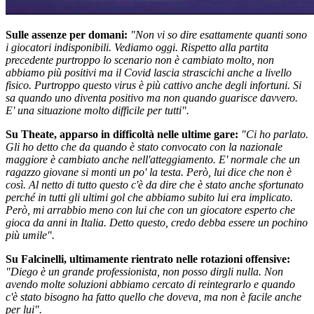
Sulle assenze per domani:
"Non vi so dire esattamente quanti sono
i giocatori indisponibili. Vediamo oggi. Rispetto alla partita
precedente purtroppo lo scenario non è cambiato molto, non
abbiamo più positivi ma il Covid lascia strascichi anche a livello
fisico. Purtroppo questo virus è più cattivo anche degli infortuni. Si
sa quando uno diventa positivo ma non quando guarisce davvero.
E' una situazione molto difficile per tutti".
Su Theate, apparso in difficoltà nelle ultime gare:
"Ci ho parlato.
Gli ho detto che da quando è stato convocato con la nazionale
maggiore è cambiato anche nell'atteggiamento. E' normale che un
ragazzo giovane si monti un po' la testa. Però, lui dice che non è
così. Al netto di tutto questo c'è da dire che è stato anche sfortunato
perché in tutti gli ultimi gol che abbiamo subito lui era implicato.
Però, mi arrabbio meno con lui che con un giocatore esperto che
gioca da anni in Italia. Detto questo, credo debba essere un pochino
più umile".
Su Falcinelli, ultimamente rientrato nelle rotazioni offensive:
"Diego è un grande professionista, non posso dirgli nulla. Non
avendo molte soluzioni abbiamo cercato di reintegrarlo e quando
c'è stato bisogno ha fatto quello che doveva, ma non è facile anche
per lui".