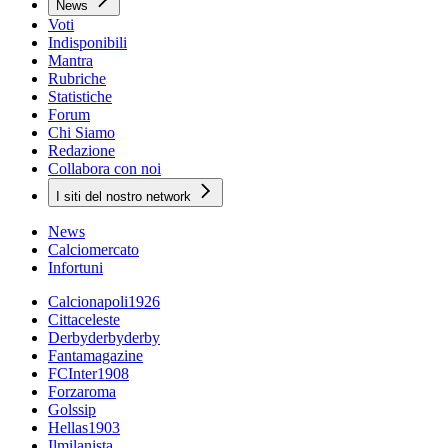
News
Voti
Indisponibili
Mantra
Rubriche
Statistiche
Forum
Chi Siamo
Redazione
Collabora con noi
I siti del nostro network
News
Calciomercato
Infortuni
Calcionapoli1926
Cittaceleste
Derbyderbyderby
Fantamagazine
FCInter1908
Forzaroma
Golssip
Hellas1903
Ilmilanista