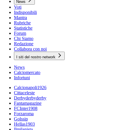
News
Voti
Indisponibili
Mantra
Rubriche
Statistiche
Forum
Chi Siamo
Redazione
Collabora con noi
I siti del nostro network
News
Calciomercato
Infortuni
Calcionapoli1926
Cittaceleste
Derbyderbyderby
Fantamagazine
FCInter1908
Forzaroma
Golssip
Hellas1903
Ilmilanista