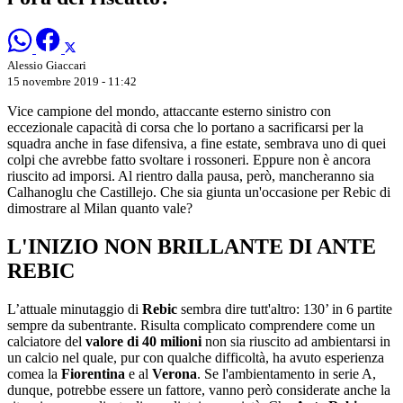
Alessio Giaccari
15 novembre 2019 - 11:42
Vice campione del mondo, attaccante esterno sinistro con
eccezionale capacità di corsa che lo portano a sacrificarsi per la
squadra anche in fase difensiva, a fine estate, sembrava uno di quei
colpi che avrebbe fatto svoltare i rossoneri. Eppure non è ancora
riuscito ad imporsi. Al rientro dalla pausa, però, mancheranno sia
Calhanoglu che Castillejo. Che sia giunta un'occasione per Rebic di
dimostrare al Milan quanto vale?
L'INIZIO NON BRILLANTE DI ANTE
REBIC
L’attuale minutaggio di
Rebic
sembra dire tutt'altro: 130’ in 6 partite
sempre da subentrante. Risulta complicato comprendere come un
calciatore del
valore di 40 milioni
non sia riuscito ad ambientarsi in
un calcio nel quale, pur con qualche difficoltà, ha avuto esperienza
comea la
Fiorentina
e al
Verona
. Se l'ambientamento in serie A,
dunque, potrebbe essere un fattore, vanno però considerate anche la