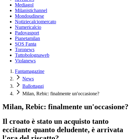
Mediagol
Milanistichannel
Mondoudinese
Notiziecalciomercato
Numericalcio
Padovasport
Pianetamilan
SOS Fanta
Toronews
Tuttobolognaweb
Violanews
Fantamagazine
News
Ballottaggi
Milan, Rebic: finalmente un'occasione?
Milan, Rebic: finalmente un'occasione?
Il croato è stato un acquisto tanto
eccitante quanto deludente, è arrivata
l'ora del riscatto?