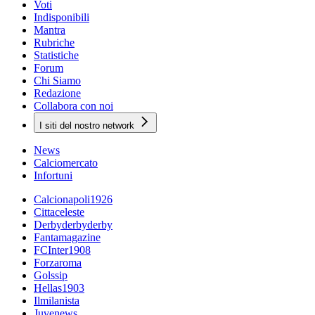
Voti
Indisponibili
Mantra
Rubriche
Statistiche
Forum
Chi Siamo
Redazione
Collabora con noi
I siti del nostro network
News
Calciomercato
Infortuni
Calcionapoli1926
Cittaceleste
Derbyderbyderby
Fantamagazine
FCInter1908
Forzaroma
Golssip
Hellas1903
Ilmilanista
Juvenews