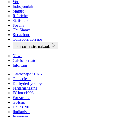
Voti
Indisponibili
Mantra
Rubriche
Statistiche
Forum
Chi Siamo
Redazione
Collabora con noi
I siti del nostro network
News
Calciomercato
Infortuni
Calcionapoli1926
Cittaceleste
Derbyderbyderby
Fantamagazine
FCInter1908
Forzaroma
Golssip
Hellas1903
Ilmilanista
Juvenews