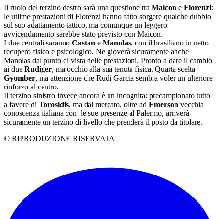
Il ruolo del terzino destro sarà una questione tra
Maicon
e
Florenzi
:
le utlime prestazioni di Florenzi hanno fatto sorgere qualche dubbio
sul suo adattamento tattico, ma comunque un leggero
avvicendamento sarebbe stato previsto con Maicon.
I due centrali saranno
Castan
e
Manolas
, con il brasiliano in netto
recupero fisico e psicologico. Ne gioverà sicuramente anche
Manolas dal punto di vista delle prestazioni. Pronto a dare il cambio
ai due
Rudiger
, ma occhio alla sua tenuta fisica. Quarta scelta
Gyomber
, ma attenzione che Rudi Garcia sembra voler un ulteriore
rinforzo al centro.
Il terzino sinistro invece ancora è un incognita: precampionato tutto
a favore di
Torosidis
, ma dal mercato, oltre ad
Emerson
vecchia
conoscenza italiana con le sue presenze al Palermo, arriverà
sicuramente un terzino di livello che prenderà il posto da titolare.
© RIPRODUZIONE RISERVATA