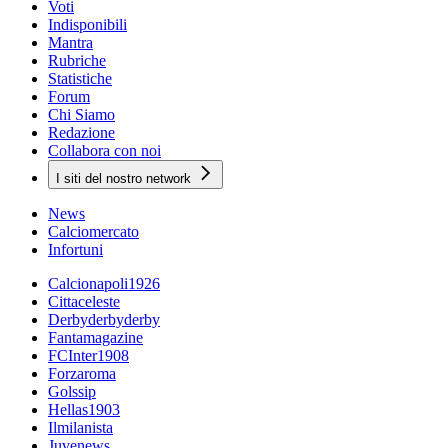
Voti
Indisponibili
Mantra
Rubriche
Statistiche
Forum
Chi Siamo
Redazione
Collabora con noi
I siti del nostro network
News
Calciomercato
Infortuni
Calcionapoli1926
Cittaceleste
Derbyderbyderby
Fantamagazine
FCInter1908
Forzaroma
Golssip
Hellas1903
Ilmilanista
Juvenews