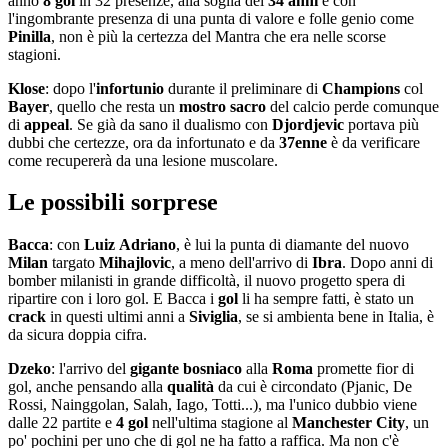
anno
8
gol
in 32 presenze, alla soglia dei
34
anni
e con
l'ingombrante presenza di una punta di valore e folle genio come
Pinilla
, non è più la certezza del Mantra che era nelle scorse
stagioni.
Klose
: dopo l'
infortunio
durante il preliminare di
Champions
col
Bayer
, quello che resta un
mostro
sacro
del calcio perde comunque
di
appeal
. Se già da sano il dualismo con
Djordjevic
portava più
dubbi che certezze, ora da infortunato e da
37enne
è da verificare
come recupererà da una lesione muscolare.
Le possibili sorprese
Bacca
: con
Luiz
Adriano
, è lui la punta di diamante del nuovo
Milan
targato
Mihajlovic
, a meno dell'arrivo di
Ibra
. Dopo anni di
bomber milanisti in grande difficoltà, il nuovo progetto spera di
ripartire con i loro gol. E Bacca i
gol
li ha sempre fatti, è stato un
crack
in questi ultimi anni a
Siviglia
, se si ambienta bene in Italia, è
da sicura doppia cifra.
Dzeko
: l'arrivo del
gigante
bosniaco
alla
Roma
promette fior di
gol, anche pensando alla
qualità
da cui è circondato (Pjanic, De
Rossi, Nainggolan, Salah, Iago, Totti...), ma l'unico dubbio viene
dalle 22 partite e
4 gol
nell'ultima stagione al
Manchester
City
, un
po' pochini per uno che di gol ne ha fatto a raffica. Ma non c'è