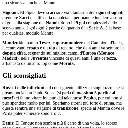
una sicurezza anche al Mantra.
Higuain
: El Pipita deve scacciare via i fantasmi dei
rigori
sbagliati
,
prendere
Sarri
e la tifoseria napoletana per mano e incidere a suon
di gol sulla stagione del
Napoli
, dopo i
29
gol
complessivi dello
scorso anno. 1 gol ogni 2 partite da quando è in
Serie
A
, è la base
per qualsiasi modulo Mantra.
Mandzukic
: partito
Tevez
,
capocannoniere
dei Campioni d'Italia,
il centravanti
croato
è un
top
di reparto, che da 4 anni va sempre in
doppia
cifra
, segnando sui migliori campi d'Europa (
Monaco
,
Madrid
), nella
Juventus
vincente di questi anni è una certezza,
affiancato da un altro top come
Morata
.
Gli sconsigliati
Rossi
: i mille
infortuni
e il conseguente utilizzo a singhiozzo che si
preannuncia con Paulo Sousa (si parla di
massimo
3
partite
al
mese
!) ci fanno virare lontano dal talentuoso
Pepito
, per cui non si
può spendere molto per lui. Speriamo ritorni più forte di prima, ma
questa sembra una stagione di
transizione
, specie al Mantra dove le
Pc da poter schierare sono 1 o 2.
Denis
: El Tanque non sembra più il carro di una volta, lo scorso