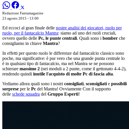
Redazione Fantamagazine
23 agosto 2015 - 13:00
Ed eccoci al gran finale delle
nostre analisi dei giocatori, ruolo per
ruolo, per il fantacalcio Mantra
: siamo ad uno dei ruoli cruciali,
ovvero quello delle
Pc, le punte centrali
. Quali sono i
bomber
che
consigliamo in chiave
Mantra
?
In effetti per questo ruolo le differenze dal fantacalcio classico sono
poche, ma significative: è pur vero che una grande punta centrale lo
è in qualsiasi tipo di fantacalcio, ma nel Mantra se ne possono
schierare
massimo 2
(nei moduli a 2 punte, come il gettonato 4-4-2),
rendendo quindi
inutile l'acquisto di molte Pc di fascia alta
.
Vediamo allora quali sono i nostri
consigliati
,
sconsigliati
e
possibili
sorprese
per le
Pc
del Mantra! Ovviamente Con il supporto
delle
schede squadra
del
Gruppo Esperti
!