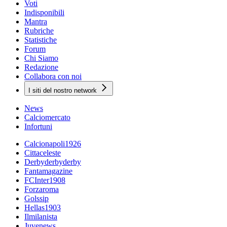
Voti
Indisponibili
Mantra
Rubriche
Statistiche
Forum
Chi Siamo
Redazione
Collabora con noi
I siti del nostro network
News
Calciomercato
Infortuni
Calcionapoli1926
Cittaceleste
Derbyderbyderby
Fantamagazine
FCInter1908
Forzaroma
Golssip
Hellas1903
Ilmilanista
Juvenews