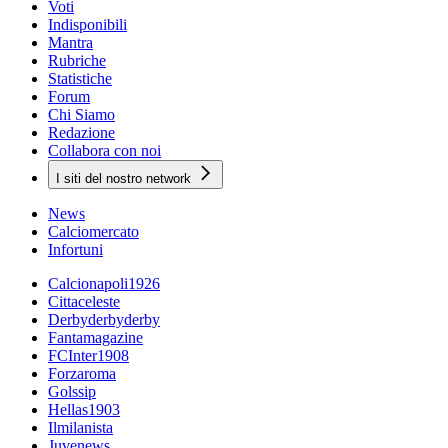
Voti
Indisponibili
Mantra
Rubriche
Statistiche
Forum
Chi Siamo
Redazione
Collabora con noi
I siti del nostro network
News
Calciomercato
Infortuni
Calcionapoli1926
Cittaceleste
Derbyderbyderby
Fantamagazine
FCInter1908
Forzaroma
Golssip
Hellas1903
Ilmilanista
Juvenews