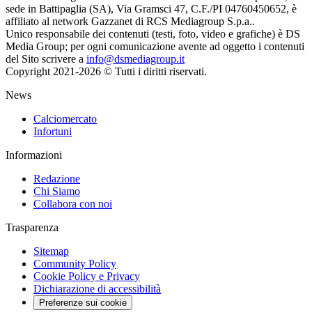
sede in Battipaglia (SA), Via Gramsci 47, C.F./PI 04760450652, è
affiliato al network Gazzanet di RCS Mediagroup S.p.a..
Unico responsabile dei contenuti (testi, foto, video e grafiche) è DS
Media Group; per ogni comunicazione avente ad oggetto i contenuti
del Sito scrivere a
info@dsmediagroup.it
Copyright 2021-2026 © Tutti i diritti riservati.
News
Calciomercato
Infortuni
Informazioni
Redazione
Chi Siamo
Collabora con noi
Trasparenza
Sitemap
Community Policy
Cookie Policy e Privacy
Dichiarazione di accessibilità
Preferenze sui cookie