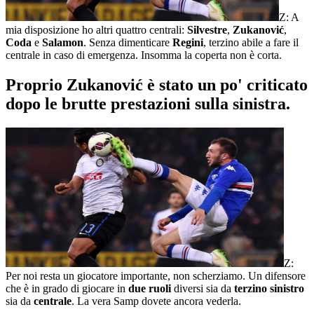
Z: A
mia disposizione ho altri quattro centrali:
Silvestre
,
Zukanović
,
Coda
e
Salamon
. Senza dimenticare
Regini
, terzino abile a fare il
centrale in caso di emergenza. Insomma la coperta non è corta.
Proprio Zukanović è stato un po' criticato
dopo le brutte prestazioni sulla sinistra.
Z:
Per noi resta un giocatore importante, non scherziamo. Un difensore
che è in grado di giocare in
due ruoli
diversi sia da
terzino sinistro
sia da
centrale
. La vera Samp dovete ancora vederla.