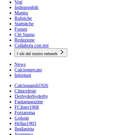
Voti
Indisponibili
Mantra
Rubriche
Statistiche
Forum
Chi Siamo
Redazione
Collabora con noi
I siti del nostro network
News
Calciomercato
Infortuni
Calcionapoli1926
Cittaceleste
Derbyderbyderby
Fantamagazine
FCInter1908
Forzaroma
Golssip
Hellas1903
Ilmilanista
Juvenews