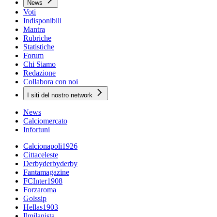
News
Voti
Indisponibili
Mantra
Rubriche
Statistiche
Forum
Chi Siamo
Redazione
Collabora con noi
I siti del nostro network
News
Calciomercato
Infortuni
Calcionapoli1926
Cittaceleste
Derbyderbyderby
Fantamagazine
FCInter1908
Forzaroma
Golssip
Hellas1903
Ilmilanista