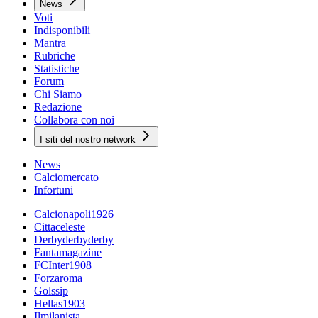
News
Voti
Indisponibili
Mantra
Rubriche
Statistiche
Forum
Chi Siamo
Redazione
Collabora con noi
I siti del nostro network
News
Calciomercato
Infortuni
Calcionapoli1926
Cittaceleste
Derbyderbyderby
Fantamagazine
FCInter1908
Forzaroma
Golssip
Hellas1903
Ilmilanista