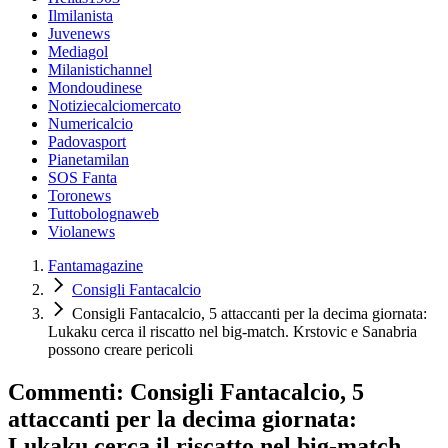
Ilmilanista
Juvenews
Mediagol
Milanistichannel
Mondoudinese
Notiziecalciomercato
Numericalcio
Padovasport
Pianetamilan
SOS Fanta
Toronews
Tuttobolognaweb
Violanews
Fantamagazine
Consigli Fantacalcio
Consigli Fantacalcio, 5 attaccanti per la decima giornata:
Lukaku cerca il riscatto nel big-match. Krstovic e Sanabria
possono creare pericoli
Commenti: Consigli Fantacalcio, 5
attaccanti per la decima giornata:
Lukaku cerca il riscatto nel big-match.