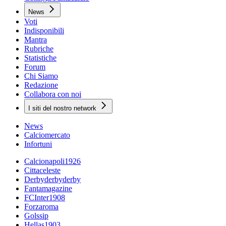
News
Voti
Indisponibili
Mantra
Rubriche
Statistiche
Forum
Chi Siamo
Redazione
Collabora con noi
I siti del nostro network
News
Calciomercato
Infortuni
Calcionapoli1926
Cittaceleste
Derbyderbyderby
Fantamagazine
FCInter1908
Forzaroma
Golssip
Hellas1903