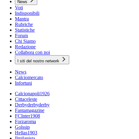
News
Voti
Indisponibili
Mantra
Rubriche
Statistiche
Forum
Chi Siamo
Redazione
Collabora con noi
I siti del nostro network
News
Calciomercato
Infortuni
Calcionapoli1926
Cittaceleste
Derbyderbyderby
Fantamagazine
FCInter1908
Forzaroma
Golssip
Hellas1903
Ilmilanista