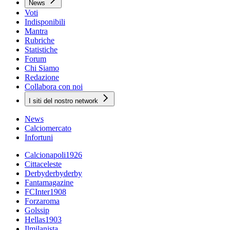
News
Voti
Indisponibili
Mantra
Rubriche
Statistiche
Forum
Chi Siamo
Redazione
Collabora con noi
I siti del nostro network
News
Calciomercato
Infortuni
Calcionapoli1926
Cittaceleste
Derbyderbyderby
Fantamagazine
FCInter1908
Forzaroma
Golssip
Hellas1903
Ilmilanista