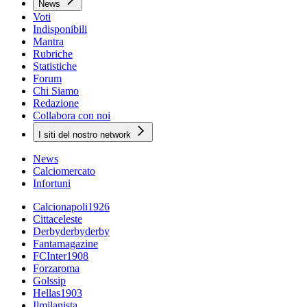
News
Voti
Indisponibili
Mantra
Rubriche
Statistiche
Forum
Chi Siamo
Redazione
Collabora con noi
I siti del nostro network
News
Calciomercato
Infortuni
Calcionapoli1926
Cittaceleste
Derbyderbyderby
Fantamagazine
FCInter1908
Forzaroma
Golssip
Hellas1903
Ilmilanista