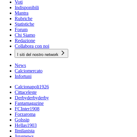
Voti
Indisponibili
Mantra
Rubriche
Statistiche
Forum
Chi Siamo
Redazione
Collabora con noi
I siti del nostro network
News
Calciomercato
Infortuni
Calcionapoli1926
Cittaceleste
Derbyderbyderby
Fantamagazine
FCInter1908
Forzaroma
Golssip
Hellas1903
Ilmilanista
Juvenews