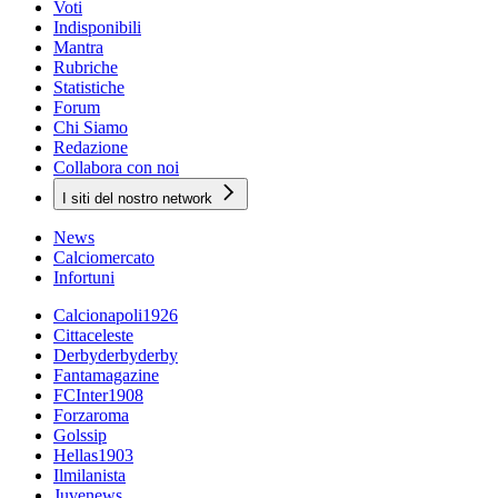
Voti
Indisponibili
Mantra
Rubriche
Statistiche
Forum
Chi Siamo
Redazione
Collabora con noi
I siti del nostro network
News
Calciomercato
Infortuni
Calcionapoli1926
Cittaceleste
Derbyderbyderby
Fantamagazine
FCInter1908
Forzaroma
Golssip
Hellas1903
Ilmilanista
Juvenews