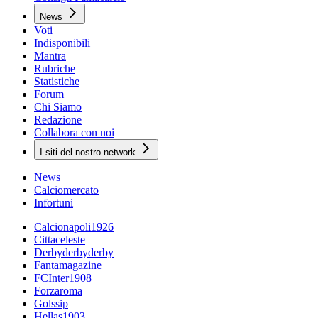
News
Voti
Indisponibili
Mantra
Rubriche
Statistiche
Forum
Chi Siamo
Redazione
Collabora con noi
I siti del nostro network
News
Calciomercato
Infortuni
Calcionapoli1926
Cittaceleste
Derbyderbyderby
Fantamagazine
FCInter1908
Forzaroma
Golssip
Hellas1903