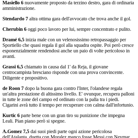
Masiello 6
nuovamente proposto da terzino destro, gara di ordinaria
amministrazione.
Stendardo 7
altra ottima gara dell'avvocato che trova anche il gol.
Cherubin 6
oggi poco lavoro per lui, sempre concentrato e pulito.
Dramé 6,5
inizia male con un velenosissimo retropassaggio per
Sportiello che quasi regala il gol alla squadra ospite. Poi però cresce
esponenzialmente rendendosi anche un paio di volte pericoloso in
avanti.
Grassi 6,5
chiamato in causa dal 1' da Reja, il giovane
centrocampista bresciano risponde con una prova convincente.
Diligente e propositivo.
de Roon 7
dopo la buona gara contro l'Inter, l'olandese regala
un'altra prestazione di altissimo livello. E' ovunque, recupera palloni
in tutte le zone del campo ed ordinato con la palla tra i piedi.
Cigarini avrà tutto il tempo per recuperare con calma dall'infortunio.
Kurtic 6
parte bene con un gran tiro su punizione che impegna
Leali. Pian piano però si spegne.
A.Gomez 7,5
dai suoi piedi parte ogni azione pericolosa
dell'Atalanta, duetta con Moralez manco fosse Messi con Neymar,