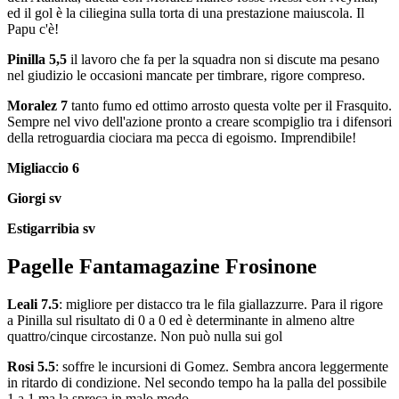
ed il gol è la ciliegina sulla torta di una prestazione maiuscola. Il
Papu c'è!
Pinilla 5,5
il lavoro che fa per la squadra non si discute ma pesano
nel giudizio le occasioni mancate per timbrare, rigore compreso.
Moralez 7
tanto fumo ed ottimo arrosto questa volte per il Frasquito.
Sempre nel vivo dell'azione pronto a creare scompiglio tra i difensori
della retroguardia ciociara ma pecca di egoismo. Imprendibile!
Migliaccio 6
Giorgi sv
Estigarribia sv
Pagelle Fantamagazine Frosinone
Leali 7.5
: migliore per distacco tra le fila giallazzurre. Para il rigore
a Pinilla sul risultato di 0 a 0 ed è determinante in almeno altre
quattro/cinque circostanze. Non può nulla sui gol
Rosi 5.5
: soffre le incursioni di Gomez. Sembra ancora leggermente
in ritardo di condizione. Nel secondo tempo ha la palla del possibile
1 a 1 ma la spreca in malo modo.