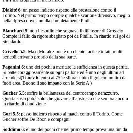
Diakité 6
: un passo indietro rispetto alla prestazione contro il
Torino. Nel primo tempo compie qualche svarione difensivo, meglio
nella ripresa dove annulla completamente Pinilla.
Blanchard 5
: non l’esordio che sognava il difensore di Grosseto.
Compie il fallo da rigore sbagliato poi da Pinilla. In ritardo sul gol di
Stendardo.
Crivello 5.5
: Maxi Moralez non è un cliente facile e infatti molti
pericoli arrivano proprio dalla sua parte.
Paganini 6
: uno dei pochi a meritare la sufficienza in questa partita.
Si batte coraggiosamente su ogni pallone ed è uno degli ultimi ad
arrendersi(
Tonev 6
: entra al 75’ e sfiora subito il gol con un tiro da
fuori area. Buono il suo impatto con la Serie A )
Gucher 5.5
: soffre la brillantezza del centrocampo nerazzurro.
Questa sosta potrà solo che giovare all’austriaco che sembra ancora
in ritardo di condizione
Gori 5.5
: passo indietro rispetto al match contro il Torino. Come
Gucher soffre De Roon e compagni
Soddimo 6
: è uno dei pochi che nel primo tempo prova una timida