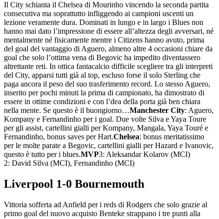
Il City schianta il Chelsea di Mourinho vincendo la seconda partita
consecutiva ma soprattutto infliggendo ai campioni uscenti un
lezione veramente dura. Dominati in lungo e in largo i Blues non
hanno mai dato l’impressione di essere all’altezza degli avversari, né
mentalmente né fisicamente mentre i Citizens hanno avuto, prima
del goal del vantaggio di Aguero, almeno altre 4 occasioni chiare da
goal che solo l’ottima vena di Begovic ha impedito diventassero
altrettante reti. In ottica fantacalcio difficile scegliere tra gli interpreti
del City, apparsi tutti già al top, escluso forse il solo Sterling che
paga ancora il peso del suo trasferimento record. Lo stesso Aguero,
inserito per pochi minuti la prima di campionato, ha dimostrato di
essere in ottime condizioni e con l’dea della porta già ben chiara
nella mente. Se questo è il buongiorno…
Manchester City
: Aguero,
Kompany e Fernandinho per i goal. Due volte Silva e Yaya Toure
per gli assist, cartellini gialli per Kompany, Mangala, Yaya Touré e
Fernandinho, bonus saves per Hart.
Chelsea
: bonus meritatissimo
per le molte parate a Begovic, cartellini gialli per Hazard e Ivanovic,
questo è tutto per i blues.
MVP
3: Aleksandar Kolarov (MCI)
2: David Silva (MCI), Fernandinho (MCI)
Liverpool 1-0 Bournemouth
Vittoria sofferta ad Anfield per i reds di Rodgers che solo grazie al
primo goal del nuovo acquisto Benteke strappano i tre punti alla