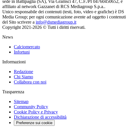
sede in Battipaglia (SA), Via Gramsci 47, C.F./PI 04760450652, è
affiliato al network Gazzanet di RCS Mediagroup S.p.a..
Unico responsabile dei contenuti (testi, foto, video e grafiche) è DS
Media Group; per ogni comunicazione avente ad oggetto i contenuti
del Sito scrivere a
info@dsmediagroup.it
Copyright 2021-2026 © Tutti i diritti riservati.
News
Calciomercato
Infortuni
Informazioni
Redazione
Chi Siamo
Collabora con noi
Trasparenza
Sitemap
Community Policy
Cookie Policy e Privacy
Dichiarazione di accessibilità
Preferenze sui cookie