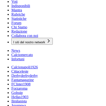
Voti
Indisponibili
Mantra
Rubriche
Statistiche
Forum
Chi Siamo
Redazione
Collabora con noi
I siti del nostro network
News
Calciomercato
Infortuni
Calcionapoli1926
Cittaceleste
Derbyderbyderby
Fantamagazine
FCInter1908
Forzaroma
Golssip
Hellas1903
Ilmilanista
Juvenews