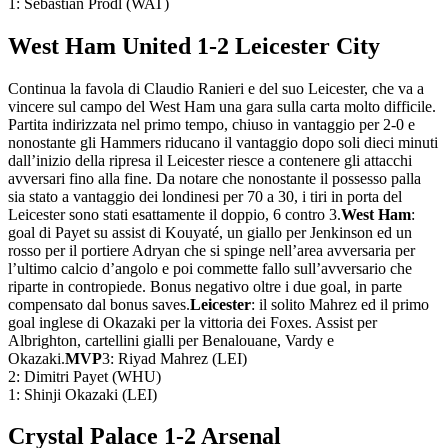
1: Sebastian Prodl (WAT)
West Ham United 1-2 Leicester City
Continua la favola di Claudio Ranieri e del suo Leicester, che va a
vincere sul campo del West Ham una gara sulla carta molto difficile.
Partita indirizzata nel primo tempo, chiuso in vantaggio per 2-0 e
nonostante gli Hammers riducano il vantaggio dopo soli dieci minuti
dall’inizio della ripresa il Leicester riesce a contenere gli attacchi
avversari fino alla fine. Da notare che nonostante il possesso palla
sia stato a vantaggio dei londinesi per 70 a 30, i tiri in porta del
Leicester sono stati esattamente il doppio, 6 contro 3.
West Ham
:
goal di Payet su assist di Kouyaté, un giallo per Jenkinson ed un
rosso per il portiere Adryan che si spinge nell’area avversaria per
l’ultimo calcio d’angolo e poi commette fallo sull’avversario che
riparte in contropiede. Bonus negativo oltre i due goal, in parte
compensato dal bonus saves.
Leicester
: il solito Mahrez ed il primo
goal inglese di Okazaki per la vittoria dei Foxes. Assist per
Albrighton, cartellini gialli per Benalouane, Vardy e
Okazaki.
MVP
3: Riyad Mahrez (LEI)
2: Dimitri Payet (WHU)
1: Shinji Okazaki (LEI)
Crystal Palace 1-2 Arsenal