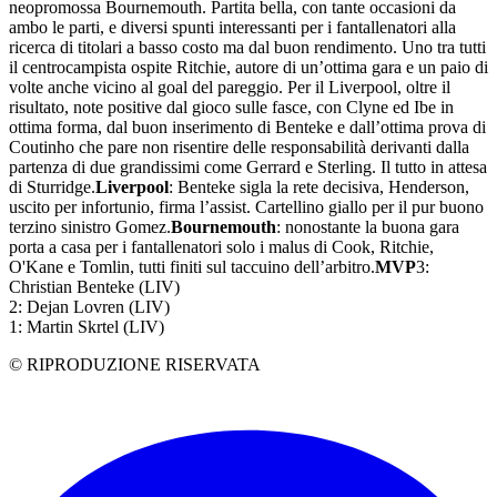
neopromossa Bournemouth. Partita bella, con tante occasioni da
ambo le parti, e diversi spunti interessanti per i fantallenatori alla
ricerca di titolari a basso costo ma dal buon rendimento. Uno tra tutti
il centrocampista ospite Ritchie, autore di un’ottima gara e un paio di
volte anche vicino al goal del pareggio. Per il Liverpool, oltre il
risultato, note positive dal gioco sulle fasce, con Clyne ed Ibe in
ottima forma, dal buon inserimento di Benteke e dall’ottima prova di
Coutinho che pare non risentire delle responsabilità derivanti dalla
partenza di due grandissimi come Gerrard e Sterling. Il tutto in attesa
di Sturridge.
Liverpool
: Benteke sigla la rete decisiva, Henderson,
uscito per infortunio, firma l’assist. Cartellino giallo per il pur buono
terzino sinistro Gomez.
Bournemouth
: nonostante la buona gara
porta a casa per i fantallenatori solo i malus di Cook, Ritchie,
O'Kane e Tomlin, tutti finiti sul taccuino dell’arbitro.
MVP
3:
Christian Benteke (LIV)
2: Dejan Lovren (LIV)
1: Martin Skrtel (LIV)
© RIPRODUZIONE RISERVATA