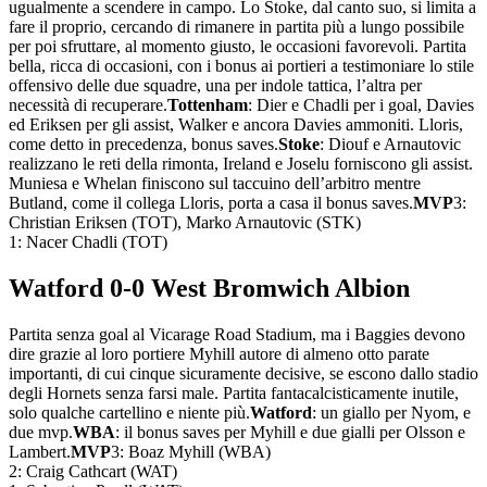
ugualmente a scendere in campo. Lo Stoke, dal canto suo, si limita a
fare il proprio, cercando di rimanere in partita più a lungo possibile
per poi sfruttare, al momento giusto, le occasioni favorevoli. Partita
bella, ricca di occasioni, con i bonus ai portieri a testimoniare lo stile
offensivo delle due squadre, una per indole tattica, l’altra per
necessità di recuperare.
Tottenham
: Dier e Chadli per i goal, Davies
ed Eriksen per gli assist, Walker e ancora Davies ammoniti. Lloris,
come detto in precedenza, bonus saves.
Stoke
: Diouf e Arnautovic
realizzano le reti della rimonta, Ireland e Joselu forniscono gli assist.
Muniesa e Whelan finiscono sul taccuino dell’arbitro mentre
Butland, come il collega Lloris, porta a casa il bonus saves.
MVP
3:
Christian Eriksen (TOT), Marko Arnautovic (STK)
1: Nacer Chadli (TOT)
Watford 0-0 West Bromwich Albion
Partita senza goal al Vicarage Road Stadium, ma i Baggies devono
dire grazie al loro portiere Myhill autore di almeno otto parate
importanti, di cui cinque sicuramente decisive, se escono dallo stadio
degli Hornets senza farsi male. Partita fantacalcisticamente inutile,
solo qualche cartellino e niente più.
Watford
: un giallo per Nyom, e
due mvp.
WBA
: il bonus saves per Myhill e due gialli per Olsson e
Lambert.
MVP
3: Boaz Myhill (WBA)
2: Craig Cathcart (WAT)