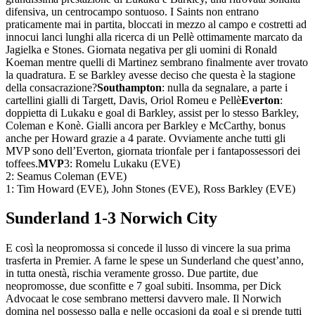
difensiva, un centrocampo sontuoso. I Saints non entrano
praticamente mai in partita, bloccati in mezzo al campo e costretti ad
innocui lanci lunghi alla ricerca di un Pellè ottimamente marcato da
Jagielka e Stones. Giornata negativa per gli uomini di Ronald
Koeman mentre quelli di Martinez sembrano finalmente aver trovato
la quadratura. E se Barkley avesse deciso che questa è la stagione
della consacrazione?
Southampton
: nulla da segnalare, a parte i
cartellini gialli di Targett, Davis, Oriol Romeu e Pellè
Everton
:
doppietta di Lukaku e goal di Barkley, assist per lo stesso Barkley,
Coleman e Konè. Gialli ancora per Barkley e McCarthy, bonus
anche per Howard grazie a 4 parate. Ovviamente anche tutti gli
MVP sono dell’Everton, giornata trionfale per i fantapossessori dei
toffees.
MVP
3: Romelu Lukaku (EVE)
2: Seamus Coleman (EVE)
1: Tim Howard (EVE), John Stones (EVE), Ross Barkley (EVE)
Sunderland 1-3 Norwich City
E così la neopromossa si concede il lusso di vincere la sua prima
trasferta in Premier. A farne le spese un Sunderland che quest’anno,
in tutta onestà, rischia veramente grosso. Due partite, due
neopromosse, due sconfitte e 7 goal subiti. Insomma, per Dick
Advocaat le cose sembrano mettersi davvero male. Il Norwich
domina nel possesso palla e nelle occasioni da goal e si prende tutti