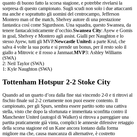
quanto di buono fatto la scorsa stagione, e potrebbe rivelarsi la
sorpresa di questo campionato. Sugli scudi non solo i due attaccanti
ma anche e soprattutto gli uomini del centrocampo, Jefferson
Montero man of the match, Shelvey autore di una prestazione
fantastica così come Sigurdsson. Una squadra, questo Swansea, da
tenere fantacalcisticamente d’occhio.
Swansea City
: Ayew e Gomis
in goal, Shelvey e Montero agli assist. Gialli per Naughton e lo
stesso Ayew, tutti gli MVP.
Newcastle United:
a parte Krul, che
salva 4 volte la sua porta e si prende un bonus, per il resto solo il
giallo a Mitrovic e il rosso a Janmaat.
MVP
3: Ashley Williams
(SWA)
2: Neil Taylor (SWA)
1: Kyle Naughton (SWA)
Tottenham Hotspur 2-2 Stoke City
Quando ad un quarto d’ora dalla fine stai vincendo 2-0 e ti ritrovi al
fischio finale sul 2-2 certamente non puoi essere contento. Il
campionato, per gli Spurs, sembra essere partito sotto una cattiva
stella, visto che dopo la sfortunata e immeritata sconfitta contro il
Manchester United (autogol di Walker) si ritrova a pareggiare una
partita praticamente già vinta, complici le amnesie difensive retaggio
della scorsa stagione ed un Kane ancora lontano dalla forma
migliore ma che, causa mancanza di alternative, è costretto