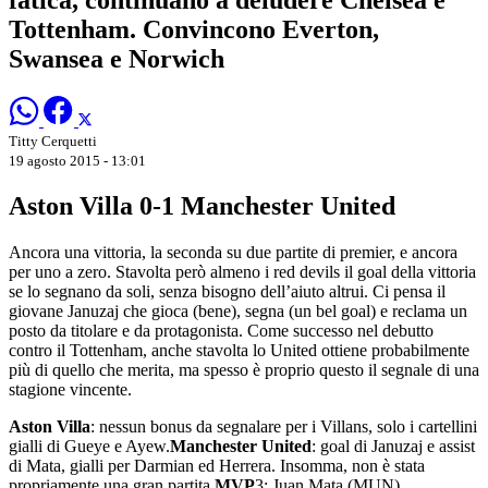
Tottenham. Convincono Everton,
Swansea e Norwich
Titty Cerquetti
19 agosto 2015 - 13:01
Aston Villa 0-1 Manchester United
Ancora una vittoria, la seconda su due partite di premier, e ancora
per uno a zero. Stavolta però almeno i red devils il goal della vittoria
se lo segnano da soli, senza bisogno dell’aiuto altrui. Ci pensa il
giovane Januzaj che gioca (bene), segna (un bel goal) e reclama un
posto da titolare e da protagonista. Come successo nel debutto
contro il Tottenham, anche stavolta lo United ottiene probabilmente
più di quello che merita, ma spesso è proprio questo il segnale di una
stagione vincente.
Aston Villa
: nessun bonus da segnalare per i Villans, solo i cartellini
gialli di Gueye e Ayew.
Manchester United
: goal di Januzaj e assist
di Mata, gialli per Darmian ed Herrera. Insomma, non è stata
propriamente una gran partita.
MVP
3: Juan Mata (MUN)