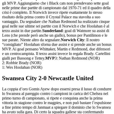
gli MVP. Aggiungiamo che i Black cats non prendevano sette goal
nelle prime due partite di campionato dal 1970-71 ed il quadro della
crisi è completo. Il Norwich invece ripete esattamente lo stesso
risultato della prima contro il Crystal Palace ma stavolta a suo
vantaggio. Da segnalare che Nathan Redmond ha realizzato cinque
goal nelle sue ultime sei partite con il Norwich e che Hoolahan è al
terzo assist in due partite.
Sunderland
: goal di Watmore su assist di
Lens (che prende però anche un giallo), bonus per Pantilimon e le
sue parate. Niente altro da segnalare.
Norwich City
: Il nostro
“consigliato” Hoolahan sforna due assist e si prende anche un bonus
MVP. Ai goal pensano Whittaker, Martin e Redmond, due difensori
e un centrocampista. Il terzo assist invece lo regala Brady. Cartellini
gialli per Bassong e Tettey.
MVP
3: Nathan Redmond (NOR)
2: Robbie Brady (NOR)
1: Wes Hoolahan (NOR)
Swansea City 2-0 Newcastle United
La coppia d’oro Gomis Ayew dopo essersi presa il lusso di condurre
lo Swansea al pareggio contro i campioni in carica del Chelsea nel
primo turno di campionato, si ripete e conquista anche la prima
vittoria in stagione contro le magpies, e non può bastare l’espulsione
a fine primo tempo di Janmaat a spiegare il dominio che lo Swansea
ha avuto sulla gara. Di certo la squadra gallese sta confermando