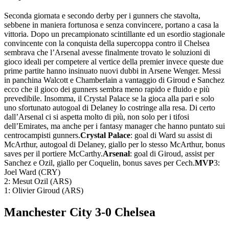
Seconda giornata e secondo derby per i gunners che stavolta,
sebbene in maniera fortunosa e senza convincere, portano a casa la
vittoria. Dopo un precampionato scintillante ed un esordio stagionale
convincente con la conquista della supercoppa contro il Chelsea
sembrava che l’Arsenal avesse finalmente trovato le soluzioni di
gioco ideali per competere al vertice della premier invece queste due
prime partite hanno insinuato nuovi dubbi in Arsene Wenger. Messi
in panchina Walcott e Chamberlain a vantaggio di Giroud e Sanchez
ecco che il gioco dei gunners sembra meno rapido e fluido e più
prevedibile. Insomma, il Crystal Palace se la gioca alla pari e solo
uno sfortunato autogoal di Delaney lo costringe alla resa. Di certo
dall’Arsenal ci si aspetta molto di più, non solo per i tifosi
dell’Emirates, ma anche per i fantasy manager che hanno puntato sui
centrocampisti gunners.
Crystal Palace
: goal di Ward su assist di
McArthur, autogoal di Delaney, giallo per lo stesso McArthur, bonus
saves per il portiere McCarthy.
Arsenal
: goal di Giroud, assist per
Sanchez e Ozil, giallo per Coquelin, bonus saves per Cech.
MVP
3:
Joel Ward (CRY)
2: Mesut Ozil (ARS)
1: Olivier Giroud (ARS)
Manchester City 3-0 Chelsea