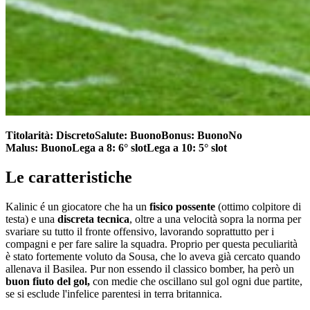
Titolarità:
Discreto
Salute:
Buono
Bonus:
Buono
No
Malus:
Buono
Lega a 8: 6° slot
Lega a 10:
5° slot
Le caratteristiche
Kalinic é un giocatore che ha un
fisico possente
(ottimo colpitore di
testa) e una
discreta tecnica
, oltre a una velocità sopra la norma per
svariare su tutto il fronte offensivo, lavorando soprattutto per i
compagni e per fare salire la squadra. Proprio per questa peculiarità
è stato fortemente voluto da Sousa, che lo aveva già cercato quando
allenava il Basilea. Pur non essendo il classico bomber, ha però un
buon fiuto del gol,
con medie che oscillano sul gol ogni due partite,
se si esclude l'infelice parentesi in terra britannica.