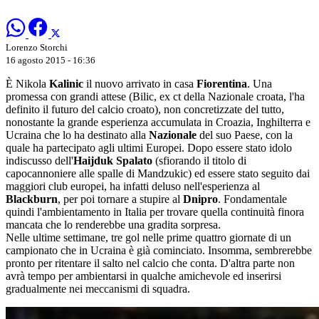
Lorenzo Storchi
16 agosto 2015 - 16:36
È Nikola
Kalinic
il nuovo arrivato in casa
Fiorentina
. Una
promessa con grandi attese (Bilic, ex ct della Nazionale croata, l'ha
definito il futuro del calcio croato), non concretizzate del tutto,
nonostante la grande esperienza accumulata in Croazia, Inghilterra e
Ucraina che lo ha destinato alla
Nazionale
del suo Paese, con la
quale ha partecipato agli ultimi Europei. Dopo essere stato idolo
indiscusso dell'
Haijduk Spalato
(sfiorando il titolo di
capocannoniere alle spalle di Mandzukic) ed essere stato seguito dai
maggiori club europei, ha infatti deluso nell'esperienza al
Blackburn
, per poi tornare a stupire al
Dnipro
. Fondamentale
quindi l'ambientamento in Italia per trovare quella continuità finora
mancata che lo renderebbe una gradita sorpresa.
Nelle ultime settimane, tre gol nelle prime quattro giornate di un
campionato che in Ucraina è già cominciato. Insomma, sembrerebbe
pronto per ritentare il salto nel calcio che conta. D'altra parte non
avrà tempo per ambientarsi in qualche amichevole ed inserirsi
gradualmente nei meccanismi di squadra.