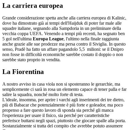
La carriera europea
Grande considerazione spetta anche alla carriera europea di Kalinic,
dove ha dimostrato già ai tempi dell'Haijduk di poter far male alle
squadre italiane, segnando alla Sampdoria in un preliminare della
vecchia coppa UEFA. Venendo a tempi più recenti, ha segnato ben
5 gol nell'ultima
Europa League
, l'ultimo nella finale raggiunta
anche grazie alle sue prodezze ma persa contro il Siviglia. In questo
senso, Pradè ha fatto un affare pagandolo 5,5 milioni: se il Dnipro
non fosse in difficoltà economiche sarebbe costato il doppio o non
sarebbe stato proprio in vendita.
La Fiorentina
A nostro avviso in casa viola non si sposteranno le gerarchie, ma
semplicemente ci sarà in rosa un elemento capace di tener palla e far
salire la squadra, nonché molto forte di testa.
L'ideale, insomma, per aprire i varchi agli inserimenti dei tre dietro,
più di Babacar che potenzialmente è più forte e goleador, ma poco
propenso a fare questo lavoro di sponda sia perché gli manca
l'esperienza per usare il fisico, sia perché per caratteristiche
preferisce buttarsi negli spazi, piuttosto che giocare spalle alla porta.
Sostanzialmente si tratta del compito che avrebbe potuto assumere