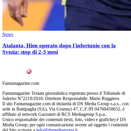
News
Atalanta, Hien operato dopo l'infortunio con la
Svezia: stop di 2-3 mesi
Fantamagazine.com
Fantamagazine Testata giornalistica registrata presso il Tribunale di
Salerno N°2219/2018. Direttore Responsabile: Mario Ruggiero.
Il sito Fantamagazine.com di titolarità di DS Media Group s.a.s., con
sede in Battipaglia (SA), Via Gramsci 47, C.F./PI 04760450652, è
affiliato al network Gazzanet di RCS Mediagroup S.p.a..
Unico responsabile dei contenuti (testi, foto, video e grafiche) è DS
Media Group; per ogni comunicazione avente ad oggetto i contenuti
del Sito scrivere a
info@dsmediagroup.it