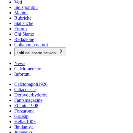
Voti
Indisponibili
Mantra
Rubriche
Statistiche
Forum
Chi Siamo
Redazione
Collabora con noi
I siti del nostro network
News
Calciomercato
Infortuni
Calcionapoli1926
Cittaceleste
Derbyderbyderby
Fantamagazine
FCInter1908
Forzaroma
Golssip
Hellas1903
Ilmilanista
Juvenews