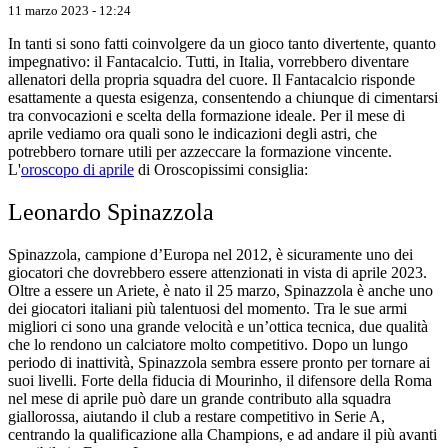
11 marzo 2023 - 12:24
In tanti si sono fatti coinvolgere da un gioco tanto divertente, quanto
impegnativo: il Fantacalcio. Tutti, in Italia, vorrebbero diventare
allenatori della propria squadra del cuore. Il Fantacalcio risponde
esattamente a questa esigenza, consentendo a chiunque di cimentarsi
tra convocazioni e scelta della formazione ideale. Per il mese di
aprile vediamo ora quali sono le indicazioni degli astri, che
potrebbero tornare utili per azzeccare la formazione vincente.
L'
oroscopo di aprile
di Oroscopissimi consiglia:
Leonardo Spinazzola
Spinazzola, campione d’Europa nel 2012, è sicuramente uno dei
giocatori che dovrebbero essere attenzionati in vista di aprile 2023.
Oltre a essere un Ariete, è nato il 25 marzo, Spinazzola è anche uno
dei giocatori italiani più talentuosi del momento. Tra le sue armi
migliori ci sono una grande velocità e un’ottica tecnica, due qualità
che lo rendono un calciatore molto competitivo. Dopo un lungo
periodo di inattività, Spinazzola sembra essere pronto per tornare ai
suoi livelli. Forte della fiducia di Mourinho, il difensore della Roma
nel mese di aprile può dare un grande contributo alla squadra
giallorossa, aiutando il club a restare competitivo in Serie A,
centrando la qualificazione alla Champions, e ad andare il più avanti