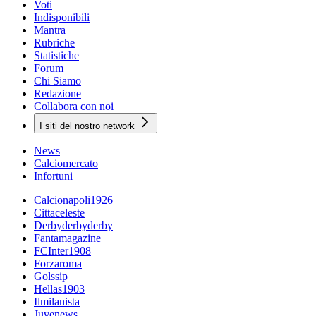
Voti
Indisponibili
Mantra
Rubriche
Statistiche
Forum
Chi Siamo
Redazione
Collabora con noi
I siti del nostro network
News
Calciomercato
Infortuni
Calcionapoli1926
Cittaceleste
Derbyderbyderby
Fantamagazine
FCInter1908
Forzaroma
Golssip
Hellas1903
Ilmilanista
Juvenews