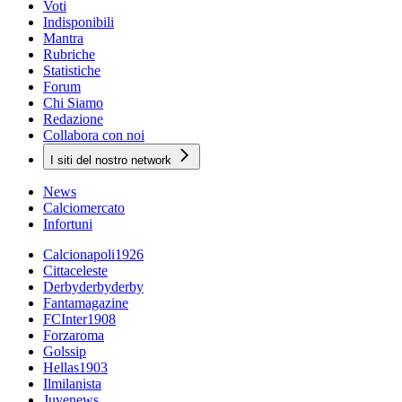
Voti
Indisponibili
Mantra
Rubriche
Statistiche
Forum
Chi Siamo
Redazione
Collabora con noi
I siti del nostro network
News
Calciomercato
Infortuni
Calcionapoli1926
Cittaceleste
Derbyderbyderby
Fantamagazine
FCInter1908
Forzaroma
Golssip
Hellas1903
Ilmilanista
Juvenews