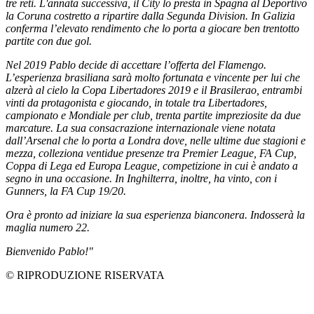
tre reti. L'annata successiva, il City lo presta in Spagna al Deportivo
la Coruna costretto a ripartire dalla Segunda Division. In Galizia
conferma l’elevato rendimento che lo porta a giocare ben trentotto
partite con due gol.
Nel 2019 Pablo decide di accettare l’offerta del Flamengo.
L’esperienza brasiliana sarà molto fortunata e vincente per lui che
alzerà al cielo la Copa Libertadores 2019 e il Brasilerao, entrambi
vinti da protagonista e giocando, in totale tra Libertadores,
campionato e Mondiale per club, trenta partite impreziosite da due
marcature. La sua consacrazione internazionale viene notata
dall’Arsenal che lo porta a Londra dove, nelle ultime due stagioni e
mezza, colleziona ventidue presenze tra Premier League, FA Cup,
Coppa di Lega ed Europa League, competizione in cui è andato a
segno in una occasione. In Inghilterra, inoltre, ha vinto, con i
Gunners, la FA Cup 19/20.
Ora è pronto ad iniziare la sua esperienza bianconera. Indosserà la
maglia numero 22.
Bienvenido Pablo!"
© RIPRODUZIONE RISERVATA