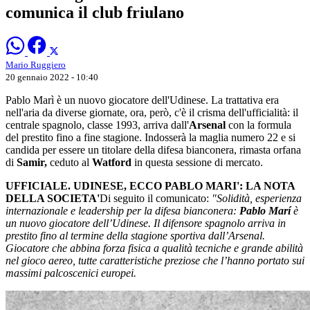
comunica il club friulano
Mario Ruggiero
20 gennaio 2022 - 10:40
Pablo Marì è un nuovo giocatore dell'Udinese. La trattativa era
nell'aria da diverse giornate, ora, però, c'è il crisma dell'ufficialità: il
centrale spagnolo, classe 1993, arriva dall'
Arsenal
con la formula
del prestito fino a fine stagione. Indosserà la maglia numero 22 e si
candida per essere un titolare della difesa bianconera, rimasta orfana
di
Samir,
ceduto al
Watford
in questa sessione di mercato.
UFFICIALE. UDINESE, ECCO PABLO MARI': LA NOTA
DELLA SOCIETA'
Di seguito il comunicato:
"Solidità, esperienza
internazionale e leadership per la difesa bianconera:
Pablo Marí
è
un nuovo giocatore dell’Udinese.
Il difensore spagnolo arriva in
prestito fino al termine della stagione sportiva dall’Arsenal.
Giocatore che abbina forza fisica a qualità tecniche e grande abilità
nel gioco aereo, tutte caratteristiche preziose che l’hanno portato sui
massimi palcoscenici europei.