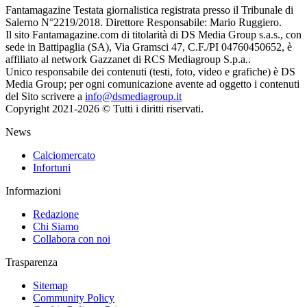
Fantamagazine Testata giornalistica registrata presso il Tribunale di
Salerno N°2219/2018. Direttore Responsabile: Mario Ruggiero.
Il sito Fantamagazine.com di titolarità di DS Media Group s.a.s., con
sede in Battipaglia (SA), Via Gramsci 47, C.F./PI 04760450652, è
affiliato al network Gazzanet di RCS Mediagroup S.p.a..
Unico responsabile dei contenuti (testi, foto, video e grafiche) è DS
Media Group; per ogni comunicazione avente ad oggetto i contenuti
del Sito scrivere a
info@dsmediagroup.it
Copyright 2021-2026 © Tutti i diritti riservati.
News
Calciomercato
Infortuni
Informazioni
Redazione
Chi Siamo
Collabora con noi
Trasparenza
Sitemap
Community Policy