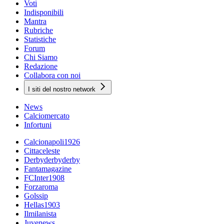
Voti
Indisponibili
Mantra
Rubriche
Statistiche
Forum
Chi Siamo
Redazione
Collabora con noi
I siti del nostro network
News
Calciomercato
Infortuni
Calcionapoli1926
Cittaceleste
Derbyderbyderby
Fantamagazine
FCInter1908
Forzaroma
Golssip
Hellas1903
Ilmilanista
Juvenews