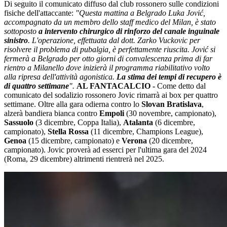
Di seguito il comunicato diffuso dal club rossonero sulle condizioni
fisiche dell'attaccante:
"Questa mattina a Belgrado Luka Jović,
accompagnato da un membro dello staff medico del Milan, è stato
sottoposto
a intervento chirurgico di rinforzo del canale inguinale
sinistro
.
L'operazione, effettuata dal dott. Zarko Vuckovic per
risolvere il problema di pubalgia, è perfettamente riuscita. Jović si
fermerà a Belgrado per otto giorni di convalescenza prima di far
rientro a Milanello dove inizierà il programma riabilitativo volto
alla ripresa dell'attività agonistica.
La stima dei tempi di recupero è
di quattro settimane
".
AL FANTACALCIO -
Come detto dal
comunicato del sodalizio rossonero Jovic rimarrà ai box per quattro
settimane. Oltre alla gara odierna contro lo
Slovan Bratislava
,
alzerà bandiera bianca contro
Empoli
(30 novembre, campionato),
Sassuolo
(3 dicembre, Coppa Italia),
Atalanta
(6 dicembre,
campionato),
Stella Rossa
(11 dicembre, Champions League),
Genoa
(15 dicembre, campionato) e
Verona
(20 dicembre,
campionato). Jovic proverà ad esserci per l'ultima gara del 2024
(Roma, 29 dicembre) altrimenti rientrerà nel 2025.