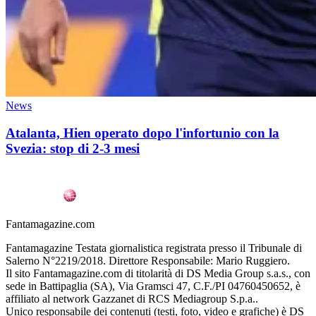
News
Atalanta, Hien operato dopo l'infortunio con la
Svezia: stop di 2-3 mesi
Fantamagazine.com
Fantamagazine Testata giornalistica registrata presso il Tribunale di
Salerno N°2219/2018. Direttore Responsabile: Mario Ruggiero.
Il sito Fantamagazine.com di titolarità di DS Media Group s.a.s., con
sede in Battipaglia (SA), Via Gramsci 47, C.F./PI 04760450652, è
affiliato al network Gazzanet di RCS Mediagroup S.p.a..
Unico responsabile dei contenuti (testi, foto, video e grafiche) è DS