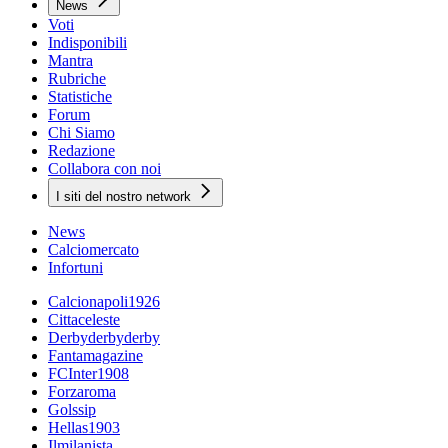
News
Voti
Indisponibili
Mantra
Rubriche
Statistiche
Forum
Chi Siamo
Redazione
Collabora con noi
I siti del nostro network
News
Calciomercato
Infortuni
Calcionapoli1926
Cittaceleste
Derbyderbyderby
Fantamagazine
FCInter1908
Forzaroma
Golssip
Hellas1903
Ilmilanista