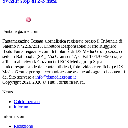
Svezia: stop di 2-3 mesi
Fantamagazine.com
Fantamagazine Testata giornalistica registrata presso il Tribunale di
Salerno N°2219/2018. Direttore Responsabile: Mario Ruggiero.
Il sito Fantamagazine.com di titolarità di DS Media Group s.a.s., con
sede in Battipaglia (SA), Via Gramsci 47, C.F./PI 04760450652, è
affiliato al network Gazzanet di RCS Mediagroup S.p.a..
Unico responsabile dei contenuti (testi, foto, video e grafiche) è DS
Media Group; per ogni comunicazione avente ad oggetto i contenuti
del Sito scrivere a
info@dsmediagroup.it
Copyright 2021-2026 © Tutti i diritti riservati.
News
Calciomercato
Infortuni
Informazioni
Redazione