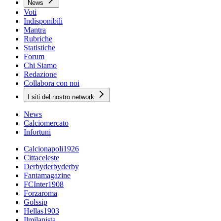
News
Voti
Indisponibili
Mantra
Rubriche
Statistiche
Forum
Chi Siamo
Redazione
Collabora con noi
I siti del nostro network
News
Calciomercato
Infortuni
Calcionapoli1926
Cittaceleste
Derbyderbyderby
Fantamagazine
FCInter1908
Forzaroma
Golssip
Hellas1903
Ilmilanista