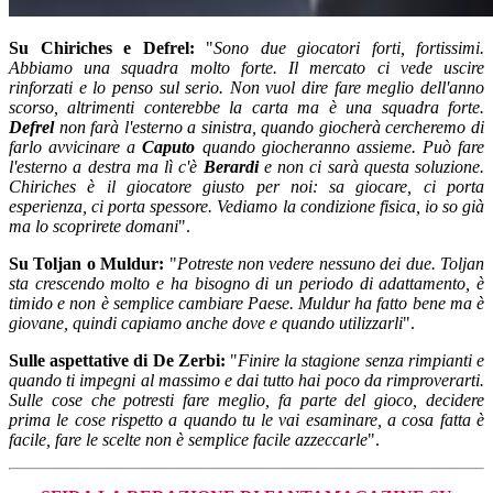
Su Chiriches e Defrel:
"
Sono due giocatori forti, fortissimi.
Abbiamo una squadra molto forte. Il mercato ci vede uscire
rinforzati e lo penso sul serio. Non vuol dire fare meglio dell'anno
scorso, altrimenti conterebbe la carta ma è una squadra forte.
Defrel
non farà l'esterno a sinistra, quando giocherà cercheremo di
farlo avvicinare a
Caputo
quando giocheranno assieme. Può fare
l'esterno a destra ma lì c'è
Berardi
e non ci sarà questa soluzione.
Chiriches è il giocatore giusto per noi: sa giocare, ci porta
esperienza, ci porta spessore. Vediamo la condizione fisica, io so già
ma lo scoprirete domani
".
Su Toljan o Muldur:
"
Potreste non vedere nessuno dei due. Toljan
sta crescendo molto e ha bisogno di un periodo di adattamento, è
timido e non è semplice cambiare Paese. Muldur ha fatto bene ma è
giovane, quindi capiamo anche dove e quando utilizzarli
".
Sulle aspettative di De Zerbi:
"
Finire la stagione senza rimpianti e
quando ti impegni al massimo e dai tutto hai poco da rimproverarti.
Sulle cose che potresti fare meglio, fa parte del gioco, decidere
prima le cose rispetto a quando tu le vai esaminare, a cosa fatta è
facile, fare le scelte non è semplice facile azzeccarle
".