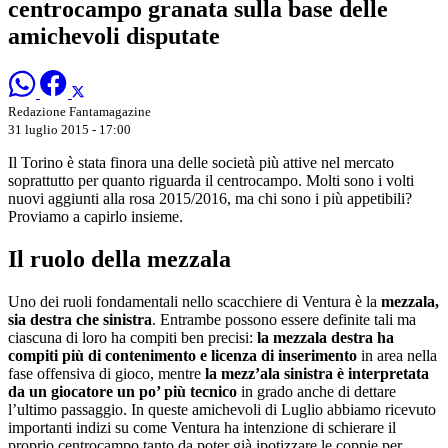
centrocampo granata sulla base delle
amichevoli disputate
Redazione Fantamagazine
31 luglio 2015 - 17:00
Il Torino è stata finora una delle società più attive nel mercato
soprattutto per quanto riguarda il centrocampo. Molti sono i volti
nuovi aggiunti alla rosa 2015/2016, ma chi sono i più appetibili?
Proviamo a capirlo insieme.
Il ruolo della mezzala
Uno dei ruoli fondamentali nello scacchiere di Ventura è la
mezzala,
sia destra che sinistra
. Entrambe possono essere definite tali ma
ciascuna di loro ha compiti ben precisi:
la mezzala destra ha
compiti più di contenimento e licenza di inserimento
in area nella
fase offensiva di gioco, mentre
la mezz’ala sinistra è interpretata
da un giocatore un po’ più tecnico
in grado anche di dettare
l’ultimo passaggio. In queste amichevoli di Luglio abbiamo ricevuto
importanti indizi su come Ventura ha intenzione di schierare il
proprio centrocampo tanto da poter già ipotizzare le coppie per