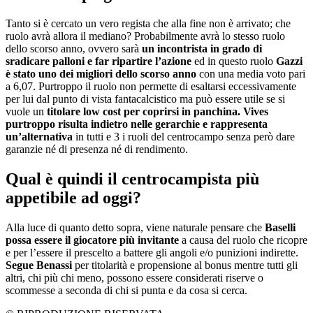
Tanto si è cercato un vero regista che alla fine non è arrivato; che
ruolo avrà allora il mediano? Probabilmente avrà lo stesso ruolo
dello scorso anno, ovvero sarà
un incontrista in grado di
sradicare palloni e far ripartire l’azione
ed in questo ruolo
Gazzi
è stato uno dei migliori dello scorso anno
con una media voto pari
a 6,07. Purtroppo il ruolo non permette di esaltarsi eccessivamente
per lui dal punto di vista fantacalcistico ma può essere utile se si
vuole un
titolare low cost per coprirsi in panchina.
Vives
purtroppo risulta indietro nelle gerarchie e rappresenta
un’alternativa
in tutti e 3 i ruoli del centrocampo senza però dare
garanzie né di presenza né di rendimento.
Qual è quindi il centrocampista più
appetibile ad oggi?
Alla luce di quanto detto sopra, viene naturale pensare che
Baselli
possa essere il giocatore più invitante
a causa del ruolo che ricopre
e per l’essere il prescelto a battere gli angoli e/o punizioni indirette.
Segue Benassi
per titolarità e propensione al bonus mentre tutti gli
altri, chi più chi meno, possono essere considerati riserve o
scommesse a seconda di chi si punta e da cosa si cerca.