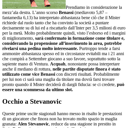
Prendiamo in considerazione la
mezz’ala destra. L’anno scorso
Benassi
(mediavoto 5,87 –
fantamedia 6,13) ha interpretato abbastanza bene ciò che il Mister
richiede dal ruolo tanto che ha convinto la società a puntare
decisamente su di lui ed a riscattarlo dall’Inter per 3,5 milioni di euro
per la metà. Molto probabilmente quindi, visto l’esborso ed i margini
di miglioramento,
sarà confermato in formazione come titolare e,
considerando la propensione all’inserimento in area, potrebbe
rivelarsi una pedina molto interessante.
Purtroppo tende a farsi
ammonire abbastanza spesso ed in circostanze evitabili ma i 21 anni
che compirà a Settembre giocano a suo favore, soprattutto sotto la
sapiente mano di Ventura.
Acquah
, nonostante possa interpretare
anche il mediano di rottura,
nelle partite disputate finora è stato
utilizzato come vice Benassi
con discreti risultati. Probabilmente
per lui non ci sarà una maglia da titolare ma dovrà farsi trovare
pronto quando il Mister deciderà di dargli fiducia: se ci credete,
può
essere una scommessa da ultimo slot.
Occhio a Stevanovic
Queste prime uscite stagionali hanno messo in risalto le prestazioni
di un giocatore che finora non ha trovato molto spazio in maglia
granata:
Alen Stevanovic
, reduce da una stagione in prestito in