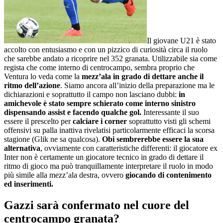
Il giovane U21 è stato
accolto con entusiasmo e con un pizzico di curiosità circa il ruolo
che sarebbe andato a ricoprire nel 352 granata. Utilizzabile sia come
regista che come interno di centrocampo, sembra proprio che
Ventura lo veda come la
mezz’ala in grado di dettare anche il
ritmo dell’azione
. Siamo ancora all’inizio della preparazione ma le
dichiarazioni e soprattutto il campo non lasciano dubbi:
in
amichevole è stato sempre schierato come interno sinistro
dispensando assist e facendo qualche gol.
Interessante il suo
essere il prescelto per
calciare i corner
soprattutto visti gli schemi
offensivi su palla inattiva rivelatisi particolarmente efficaci la scorsa
stagione (Glik ne sa qualcosa).
Obi sembrerebbe essere la sua
alternativa
, ovviamente con caratteristiche differenti: il giocatore ex
Inter non è certamente un giocatore tecnico in grado di dettare il
ritmo di gioco ma può tranquillamente interpretare il ruolo in modo
più simile alla mezz’ala destra, ovvero
giocando di contenimento
ed inserimenti.
Gazzi sarà confermato nel cuore del
centrocampo granata?