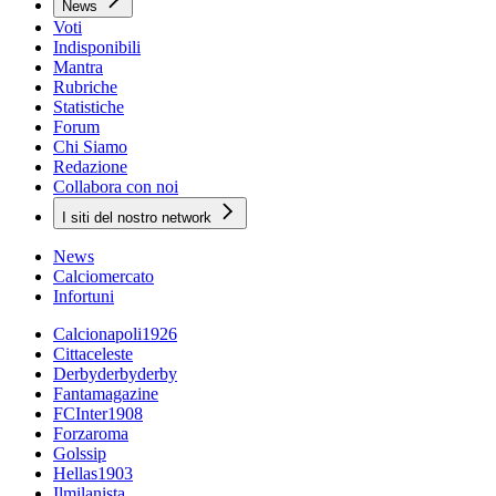
News
Voti
Indisponibili
Mantra
Rubriche
Statistiche
Forum
Chi Siamo
Redazione
Collabora con noi
I siti del nostro network
News
Calciomercato
Infortuni
Calcionapoli1926
Cittaceleste
Derbyderbyderby
Fantamagazine
FCInter1908
Forzaroma
Golssip
Hellas1903
Ilmilanista