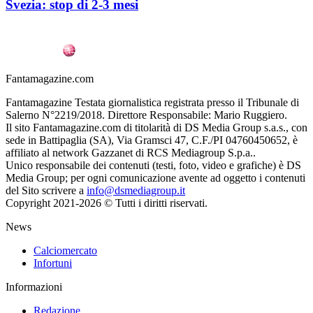
Svezia: stop di 2-3 mesi
Fantamagazine.com
Fantamagazine Testata giornalistica registrata presso il Tribunale di
Salerno N°2219/2018. Direttore Responsabile: Mario Ruggiero.
Il sito Fantamagazine.com di titolarità di DS Media Group s.a.s., con
sede in Battipaglia (SA), Via Gramsci 47, C.F./PI 04760450652, è
affiliato al network Gazzanet di RCS Mediagroup S.p.a..
Unico responsabile dei contenuti (testi, foto, video e grafiche) è DS
Media Group; per ogni comunicazione avente ad oggetto i contenuti
del Sito scrivere a
info@dsmediagroup.it
Copyright 2021-2026 © Tutti i diritti riservati.
News
Calciomercato
Infortuni
Informazioni
Redazione