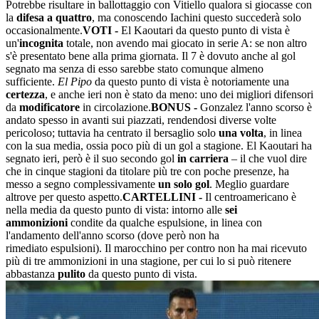
Potrebbe risultare in ballottaggio con Vitiello qualora si giocasse con
la
difesa a quattro
, ma conoscendo Iachini questo succederà solo
occasionalmente.
VOTI -
El Kaoutari da questo punto di vista è
un'
incognita
totale, non avendo mai giocato in serie A: se non altro
s'è presentato bene alla prima giornata. Il 7 è dovuto anche al gol
segnato ma senza di esso sarebbe stato comunque almeno
sufficiente.
El Pipo
da questo punto di vista è notoriamente una
certezza
, e anche ieri non è stato da meno: uno dei migliori difensori
da
modificatore
in circolazione.
BONUS -
Gonzalez l'anno scorso è
andato spesso in avanti sui piazzati, rendendosi diverse volte
pericoloso; tuttavia ha centrato il bersaglio solo
una volta
, in linea
con la sua media, ossia poco più di un gol a stagione. El Kaoutari ha
segnato ieri, però è il suo secondo gol
in carriera
– il che vuol dire
che in cinque stagioni da titolare più tre con poche presenze, ha
messo a segno complessivamente
un solo gol
. Meglio guardare
altrove per questo aspetto.
CARTELLINI -
Il centroamericano è
nella media da questo punto di vista: intorno alle
sei
ammonizioni
condite da qualche espulsione, in linea con
l'andamento dell'anno scorso (dove però non ha
rimediato espulsioni). Il marocchino per contro non ha mai ricevuto
più di tre ammonizioni in una stagione, per cui lo si può ritenere
abbastanza
pulito
da questo punto di vista.