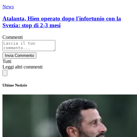
News
Atalanta, Hien operato dopo l'infortunio con la
Svezia: stop di 2-3 mesi
Commenti
Invia Commento
Tutti
Leggi altri commenti
Ultime Notizie