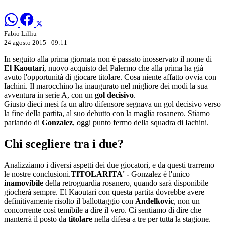
Fabio Lilliu
24 agosto 2015 - 09:11
In seguito alla prima giornata non è passato inosservato il nome di
El Kaoutari
, nuovo acquisto del Palermo che alla prima ha già
avuto l'opportunità di giocare titolare. Cosa niente affatto ovvia con
Iachini. Il marocchino ha inaugurato nel migliore dei modi la sua
avventura in serie A, con un
gol decisivo
.
Giusto dieci mesi fa un altro difensore segnava un gol decisivo verso
la fine della partita, al suo debutto con la maglia rosanero. Stiamo
parlando di
Gonzalez
, oggi punto fermo della squadra di Iachini.
Chi scegliere tra i due?
Analizziamo i diversi aspetti dei due giocatori, e da questi trarremo
le nostre conclusioni.
TITOLARITA' -
Gonzalez è l'unico
inamovibile
della retroguardia rosanero, quando sarà disponibile
giocherà sempre. El Kaoutari con questa partita dovrebbe avere
definitivamente risolto il ballottaggio con
Andelkovic
, non un
concorrente così temibile a dire il vero. Ci sentiamo di dire che
manterrà il posto da
titolare
nella difesa a tre per tutta la stagione.