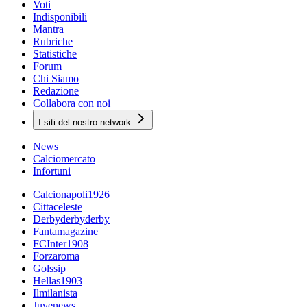
Voti
Indisponibili
Mantra
Rubriche
Statistiche
Forum
Chi Siamo
Redazione
Collabora con noi
I siti del nostro network
News
Calciomercato
Infortuni
Calcionapoli1926
Cittaceleste
Derbyderbyderby
Fantamagazine
FCInter1908
Forzaroma
Golssip
Hellas1903
Ilmilanista
Juvenews