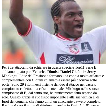
Per i tre attaccanti da schierare in questa speciale Top11 Serie B,
abbiamo optato per:
Federico Dionisi, Daniel Ciofani e Jerry
Mbakogu.
I due del Frosinone formano una coppia molto affiatata e
complementare con Ciofani chiamato a essere più decisivo sotto
porta. Sono 29 i gol messi insieme dal duo d'attacco nel passato
campionato cadetto, una cifra niente male. Mbakogu nello scorso
campionato di B, dal canto suo, ha praticamente fatto reparto da
solo. Questo grazie al suo fisico imponente e alla sua tecnica al di
fuori del comune, che fanno di lui un attaccante davvero completo.
Il colored sarà il punto di riferimento anche in Serie A dell'attacco