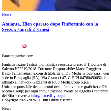
News
Atalanta, Hien operato dopo l'infortunio con la
Svezia: stop di 2-3 mesi
Fantamagazine.com
Fantamagazine Testata giornalistica registrata presso il Tribunale di
Salerno N°2219/2018. Direttore Responsabile: Mario Ruggiero.
Il sito Fantamagazine.com di titolarità di DS Media Group s.a.s., con
sede in Battipaglia (SA), Via Gramsci 47, C.F./PI 04760450652, è
affiliato al network Gazzanet di RCS Mediagroup S.p.a..
Unico responsabile dei contenuti (testi, foto, video e grafiche) è DS
Media Group; per ogni comunicazione avente ad oggetto i contenuti
del Sito scrivere a
info@dsmediagroup.it
Copyright 2021-2026 © Tutti i diritti riservati.
News