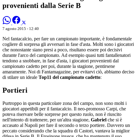
provenienti dalla Serie B
7 agosto 2015 - 12:40
Nel fantacalcio, per fare un campionato importante, è fondamentale
cogliere di sorpresa gli avversari in fase d'asta. Molti sono i giocatori
che nonostante siano presi a poco, risultano essere poi decisivi
durante l'arco del campionato. Ad esempio quasi tutti fantallenatori
tendono a snobbare, in fase d'asta, i giocatori provenienti dal
campionato cadetto per poi, durante la stagione, pentirsene
amaramente. Noi di Fantamagazine, per evitarvi ciò, abbiamo deciso
di stilare un ideale
Top11 del campionato cadetto
:
Portieri
Purtroppo in questa particolare zona del campo, non sono molti i
giocatori appetibili per il fantacalcio. Il neo-promosso Carpi, che
poteva riservare belle sorprese per questo ruolo, non è riuscito
nell'intento di trattenere, per un'altra stagione,
Gabriel
che si è
accasato al Napoli per fare il secondo o terzo portiere. Davvero un
peccato considerando che la squadra di Castori, vantava la miglior
difesa in Serie B. Il Frosinone invece, che ha mantenuto il suo