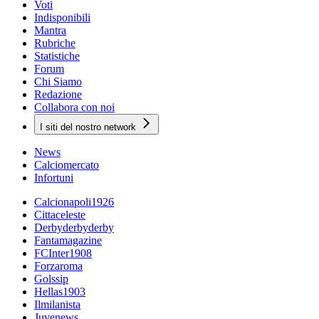
Voti
Indisponibili
Mantra
Rubriche
Statistiche
Forum
Chi Siamo
Redazione
Collabora con noi
I siti del nostro network
News
Calciomercato
Infortuni
Calcionapoli1926
Cittaceleste
Derbyderbyderby
Fantamagazine
FCInter1908
Forzaroma
Golssip
Hellas1903
Ilmilanista
Juvenews