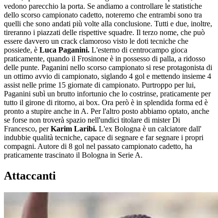
vedono parecchio la porta. Se andiamo a controllare le statistiche
dello scorso campionato cadetto, noteremo che entrambi sono tra
quelli che sono andati più volte alla conclusione. Tutti e due, inoltre,
tireranno i piazzati delle rispettive squadre. Il terzo nome, che può
essere davvero un crack clamoroso visto le doti tecniche che
possiede, è
Luca Paganini.
L'esterno di centrocampo gioca
praticamente, quando il Frosinone è in possesso di palla, a ridosso
delle punte. Paganini nello scorso campionato si rese protagonista di
un ottimo avvio di campionato, siglando 4 gol e mettendo insieme 4
assist nelle prime 15 giornate di campionato. Purtroppo per lui,
Paganini subì un brutto infortunio che lo costrinse, praticamente per
tutto il girone di ritorno, ai box. Ora però è in splendida forma ed è
pronto a stupire anche in A. Per l'altro posto abbiamo optato, anche
se forse non troverà spazio nell'undici titolare di mister Di
Francesco, per
Karim Laribi.
L'ex Bologna è un calciatore dall'
indubbie qualità tecniche, capace di segnare e far segnare i propri
compagni. Autore di 8 gol nel passato campionato cadetto, ha
praticamente trascinato il Bologna in Serie A.
Attaccanti