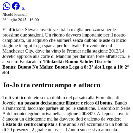
Nicolò Premoli
26 luglio 2015 - 16:00
E' ufficiale: Stevan Jovetić vestirà la maglia nerazzurra per le
prossime due stagioni. Un ritorno davvero importante per il nostro
campionato, un acquisto che animerà senza dubbio le aste di inizio
stagione in ogni Lega sparsa per lo stivale. Proveniente dal
Manchester City, dove ha vinto la Premier nella stagione 2013/14,
Jovetic approda alla corte di Mancini per dar man forte all'attacco...e
al vostro Fantacalcio.
Titolarità:
Buono
Salute:
Discreto
Bonus:
Buono
No Malus:
Buono
Lega a 8:
3° slot
Lega a 10:
2
°
slot
Jo-Jo tra centrocampo e attacco
Tutti voi ricorderete senza dubbio del passato alla Fiorentina di
Jovetic,
un passato decisamente illustre e ricco di bonus
. Bando
all'amarcord, facciamo parlare un po' le statistiche. L'esordio in Serie
A del montenegrino arriva nella stagione 2008/09. All'epoca Jovetic
è ancora un diciottenne ma ha davvero doti e talento da vendere.
Listato da centrocampista
a fine anno avrà accumulato un bottino
di 29 presenze, 2 goal e un assist. L'anno successivo aumenta