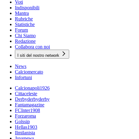
Voti
Indisponibili
Mantra
Rubriche
Statistiche
Forum
Chi Siamo
Redazione
Collabora con noi
I siti del nostro network
News
Calciomercato
Infortuni
Calcionapoli1926
Cittaceleste
Derbyderbyderby
Fantamagazine
FCInter1908
Forzaroma
Golssip
Hellas1903
Ilmilanista
Juvenews