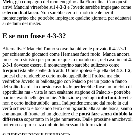
Melo
, già compagno del montenegrino alla Fiorentina. Con questi
arrivi Mancini virerebbe sul
4-3-3
e Jovetic sarebbe impiegato come
esterno di attacco
. Non sarebbe certo il ruolo ideale per il
montenegrino che potrebbe impiegare qualche giornata per adattarsi
ai dettami del mister.
E se non fosse 4-3-3?
Alternative? Mancini l'anno scorso ha più volte provato il 4-2-3-1
pur schierando giocatori come Hernanes fuori ruolo. Manca ancora
un esterno sinistro per proporre questo modulo ma, nel caso in cui
4-
2-3-1
dovesse essere, il montenegrino sarebbe utilizzato come
trequartista
alle spalle di Icardi. Ultima ipotesi è quella del
4-3-1-2
,
ipotesi che renderebbe certo molto appetibile il Profeta ma che
vedrebbe Jovetic in ballottaggio con Palacio per un posto a fianco
del solito Icardi. In questo caso Jo-Jo perderebbe forse un briciolo di
appetibilità ma - vista la non esaltante stagione di Palacio - potrebbe
partire avanti nelle gerarchie. Attenzione però agli
infortuni
: Jovetic
non è certo indistruttibile, anzi. Indipendentemente dal ruolo in cui
verrà schierato e toccando ferro con riguardo alla salute fisica, siamo
comunque di fronte ad un giocatore che
potrà fare senza dubbio la
differenza
soprattutto in leghe numerose. Dalle prossime amichevoli
potremo carpire senza dubbio interessanti informazioni.
© RIPRODUZIONE RISERVATA