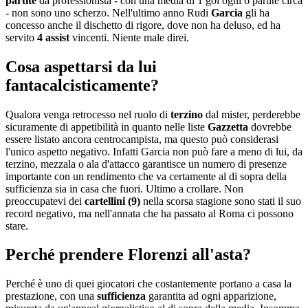
partite
da professionista - con una media di 1 gol ogni 6 partite circa
- non sono uno scherzo. Nell'ultimo anno Rudi
Garcia
gli ha
concesso anche il dischetto di rigore, dove non ha deluso, ed ha
servito
4 assist
vincenti. Niente male direi.
Cosa aspettarsi da lui
fantacalcisticamente?
Qualora venga retrocesso nel ruolo di
terzino
dal mister, perderebbe
sicuramente di appetibilità in quanto nelle liste
Gazzetta
dovrebbe
essere listato ancora centrocampista, ma questo può considerasi
l'unico aspetto negativo. Infatti Garcia non può fare a meno di lui, da
terzino, mezzala o ala d'attacco garantisce un numero di presenze
importante con un rendimento che va certamente al di sopra della
sufficienza sia in casa che fuori. Ultimo a crollare. Non
preoccupatevi dei
cartellini (9)
nella scorsa stagione sono stati il suo
record negativo, ma nell'annata che ha passato al Roma ci possono
stare.
Perché prendere Florenzi all'asta?
Perché è uno di quei giocatori che costantemente portano a casa la
prestazione, con una
sufficienza
garantita ad ogni apparizione,