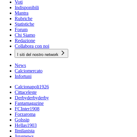
Voti
Indisponibili
Mantra
Rubriche
Statistiche
Forum
Chi Siamo
Redazione
Collabora con noi
I siti del nostro network
News
Calciomercato
Infortuni
Calcionapoli1926
Cittaceleste
Derbyderbyderby
Fantamagazine
FCInter1908
Forzaroma
Golssip
Hellas1903
Ilmilanista
Juvenews