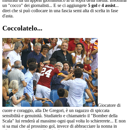
misurata da un'appeal giornalistico al di sopra della media. Insomma
un "cocco" dei giornalisti... E se ci aggiungete
5 gol
e
4 assist
...
direi che si può collocare in una fascia semi alta di scelta in fase
d'asta.
Coccolatelo...
Giocatore di
cuore e coraggio, alla De Gregori, è un ragazzo di spiccata
sensibilità e genuinità. Studiatelo e chiamatelo il "Bomber della
Scala" lui renderà al massimo ogni qual volta lo schiererete... E non
si sa mai che al prossimo gol, invece di abbracciare la nonna in