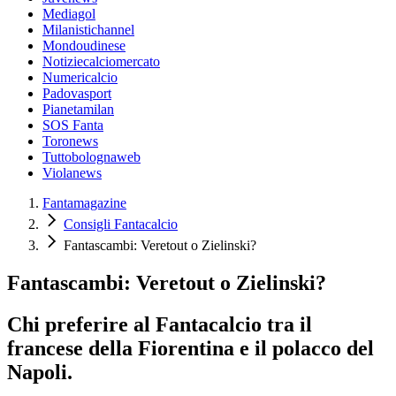
Mediagol
Milanistichannel
Mondoudinese
Notiziecalciomercato
Numericalcio
Padovasport
Pianetamilan
SOS Fanta
Toronews
Tuttobolognaweb
Violanews
Fantamagazine
Consigli Fantacalcio
Fantascambi: Veretout o Zielinski?
Fantascambi: Veretout o Zielinski?
Chi preferire al Fantacalcio tra il
francese della Fiorentina e il polacco del
Napoli.