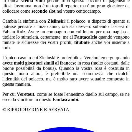
in ottica
Media Voto
perché ruba spesso l'occhio di pagellisti e
tifosi. Insomma, non è un top di reparto, ma è un gran giocatore da
collocare come
secondo slot
nel vostro centrocampo.
Cambia la sinfonia con
Zielinski
: il polacco, a dispetto di quanto si
potesse pensare a inizio anno, ora sta davvero subendo l'ascesa di
Fabian Ruiz. Avere un compagno con cui lottare per una maglia da
titolare lo stimolerà, certamente, ma al
Fantacalcio
quando vengono
minate le sicurezze dei vostri profili,
titubate
anche voi insieme a
loro.
L'unico caso in cui Zielinski è preferibile a Veretout emerge quando
avete molti giocatori simili al francese
in rosa (molto costanti, dalle
buone possibilità da bonus). Quando la vostra rosa è costruita in
questo modo allora, è preferibile una scommessa che ricalchi
l'identikit del polacco, ma è molto raro avere squadre composte in
questa maniera.
Per cui
Veretout
, come se fosse l'ennesimo duello sul campo, se ne
esce da vincitore in questo
Fantascambi
.
© RIPRODUZIONE RISERVATA