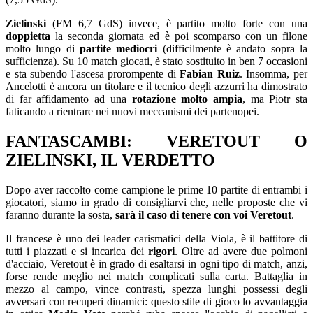
Zielinski
(FM 6,7 GdS) invece, è partito molto forte con una
doppietta
la seconda giornata ed è poi scomparso con un filone
molto lungo di
partite mediocri
(difficilmente è andato sopra la
sufficienza). Su 10 match giocati, è stato sostituito in ben 7 occasioni
e sta subendo l'ascesa prorompente di
Fabian Ruiz
. Insomma, per
Ancelotti è ancora un titolare e il tecnico degli azzurri ha dimostrato
di far affidamento ad una
rotazione molto ampia
, ma Piotr sta
faticando a rientrare nei nuovi meccanismi dei partenopei.
FANTASCAMBI: VERETOUT O
ZIELINSKI, IL VERDETTO
Dopo aver raccolto come campione le prime 10 partite di entrambi i
giocatori, siamo in grado di consigliarvi che, nelle proposte che vi
faranno durante la sosta,
sarà il caso di tenere con voi Veretout
.
Il francese è uno dei leader carismatici della Viola, è il battitore di
tutti i piazzati e si incarica dei
rigori
. Oltre ad avere due polmoni
d'acciaio, Veretout è in grado di esaltarsi in ogni tipo di match, anzi,
forse rende meglio nei match complicati sulla carta. Battaglia in
mezzo al campo, vince contrasti, spezza lunghi possessi degli
avversari con recuperi dinamici: questo stile di gioco lo avvantaggia