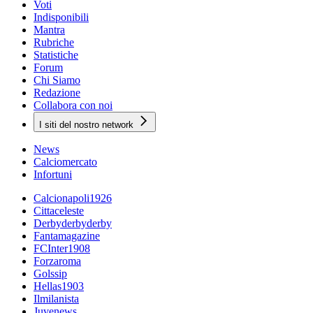
Voti
Indisponibili
Mantra
Rubriche
Statistiche
Forum
Chi Siamo
Redazione
Collabora con noi
I siti del nostro network
News
Calciomercato
Infortuni
Calcionapoli1926
Cittaceleste
Derbyderbyderby
Fantamagazine
FCInter1908
Forzaroma
Golssip
Hellas1903
Ilmilanista
Juvenews