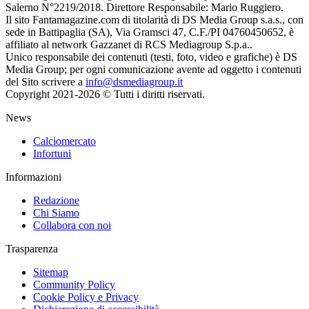
Salerno N°2219/2018. Direttore Responsabile: Mario Ruggiero.
Il sito Fantamagazine.com di titolarità di DS Media Group s.a.s., con
sede in Battipaglia (SA), Via Gramsci 47, C.F./PI 04760450652, è
affiliato al network Gazzanet di RCS Mediagroup S.p.a..
Unico responsabile dei contenuti (testi, foto, video e grafiche) è DS
Media Group; per ogni comunicazione avente ad oggetto i contenuti
del Sito scrivere a
info@dsmediagroup.it
Copyright 2021-2026 © Tutti i diritti riservati.
News
Calciomercato
Infortuni
Informazioni
Redazione
Chi Siamo
Collabora con noi
Trasparenza
Sitemap
Community Policy
Cookie Policy e Privacy