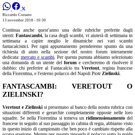
Riccardo Corsano
13 novembre 2018 - 10:30
Continua anche quest’anno una delle rubriche preferite dagli
utenti:
Fantascambi
, la casa degli scambi, vi aiuterà di settimana in
settimana a capire meglio le dinamiche nei vari scambi
fantacalcistici. Per ogni appuntamento prenderemo spunto da una
richiesta di aiuto nella sezione del nostro forum interamente
dedicata:
mercato e scambi
. Per questa puntata abbiamo selezionato
una domanda di un utente del
forum
e cercheremo di risolvere il
dubbio: chi preferire al Fantacalcio tra
Veretout
, regista francese
della Fiorentina, e l'esterno polacco del Napoli Piotr
Zielinski
.
FANTASCAMBI: VERETOUT O
ZIELINSKI?
Veretout e Zielinski
si presentano al banco della nostra rubrica con
situazioni differenti e gerarchie completamente opposte nelle loro
squadre. Se nella Fiorentina si temeva un
ridimensionamento
del
francese in seguito al suo passaggio in cabina di regia, abbiamo visto
in questo inizio di campionato che ben poco è cambiato rispetto alla
scorsa stagione. Mentre per quanto riguarda il polacco sotto la guida