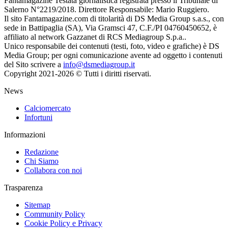
Fantamagazine Testata giornalistica registrata presso il Tribunale di
Salerno N°2219/2018. Direttore Responsabile: Mario Ruggiero.
Il sito Fantamagazine.com di titolarità di DS Media Group s.a.s., con
sede in Battipaglia (SA), Via Gramsci 47, C.F./PI 04760450652, è
affiliato al network Gazzanet di RCS Mediagroup S.p.a..
Unico responsabile dei contenuti (testi, foto, video e grafiche) è DS
Media Group; per ogni comunicazione avente ad oggetto i contenuti
del Sito scrivere a
info@dsmediagroup.it
Copyright 2021-2026 © Tutti i diritti riservati.
News
Calciomercato
Infortuni
Informazioni
Redazione
Chi Siamo
Collabora con noi
Trasparenza
Sitemap
Community Policy
Cookie Policy e Privacy