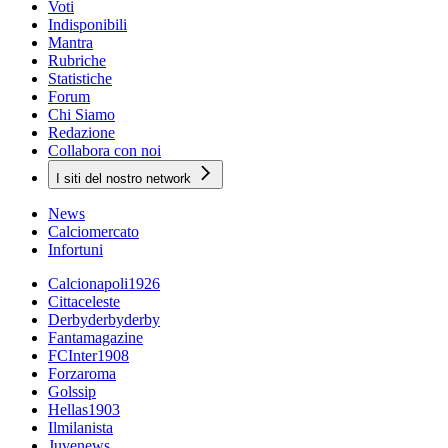
Voti
Indisponibili
Mantra
Rubriche
Statistiche
Forum
Chi Siamo
Redazione
Collabora con noi
I siti del nostro network
News
Calciomercato
Infortuni
Calcionapoli1926
Cittaceleste
Derbyderbyderby
Fantamagazine
FCInter1908
Forzaroma
Golssip
Hellas1903
Ilmilanista
Juvenews