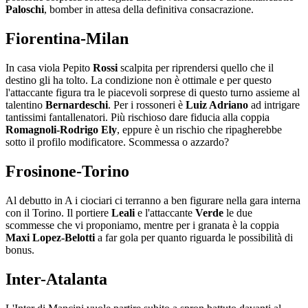
Paloschi
, bomber in attesa della definitiva consacrazione.
Fiorentina-Milan
In casa viola Pepito
Rossi
scalpita per riprendersi quello che il
destino gli ha tolto. La condizione non è ottimale e per questo
l'attaccante figura tra le piacevoli sorprese di questo turno assieme al
talentino
Bernardeschi
. Per i rossoneri è
Luiz Adriano
ad intrigare
tantissimi fantallenatori. Più rischioso dare fiducia alla coppia
Romagnoli-Rodrigo Ely
, eppure è un rischio che ripagherebbe
sotto il profilo modificatore. Scommessa o azzardo?
Frosinone-Torino
Al debutto in A i ciociari ci terranno a ben figurare nella gara interna
con il Torino. Il portiere
Leali
e l'attaccante
Verde
le due
scommesse che vi proponiamo, mentre per i granata è la coppia
Maxi Lopez-Belotti
a far gola per quanto riguarda le possibilità di
bonus.
Inter-Atalanta