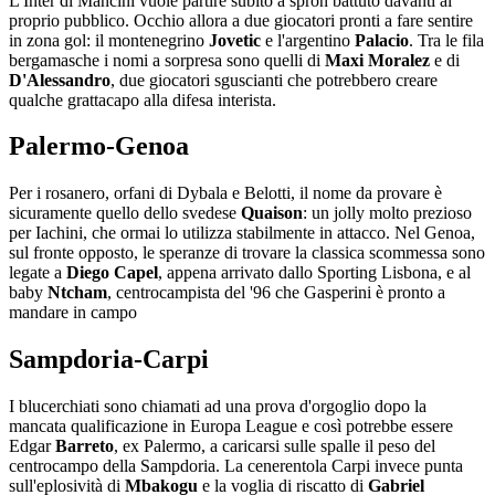
L'Inter di Mancini vuole partire subito a spron battuto davanti al
proprio pubblico. Occhio allora a due giocatori pronti a fare sentire
in zona gol: il montenegrino
Jovetic
e l'argentino
Palacio
. Tra le fila
bergamasche i nomi a sorpresa sono quelli di
Maxi Moralez
e di
D'Alessandro
, due giocatori sguscianti che potrebbero creare
qualche grattacapo alla difesa interista.
Palermo-Genoa
Per i rosanero, orfani di Dybala e Belotti, il nome da provare è
sicuramente quello dello svedese
Quaison
: un jolly molto prezioso
per Iachini, che ormai lo utilizza stabilmente in attacco. Nel Genoa,
sul fronte opposto, le speranze di trovare la classica scommessa sono
legate a
Diego Capel
, appena arrivato dallo Sporting Lisbona, e al
baby
Ntcham
, centrocampista del '96 che Gasperini è pronto a
mandare in campo
Sampdoria-Carpi
I blucerchiati sono chiamati ad una prova d'orgoglio dopo la
mancata qualificazione in Europa League e così potrebbe essere
Edgar
Barreto
, ex Palermo, a caricarsi sulle spalle il peso del
centrocampo della Sampdoria. La cenerentola Carpi invece punta
sull'eplosività di
Mbakogu
e la voglia di riscatto di
Gabriel