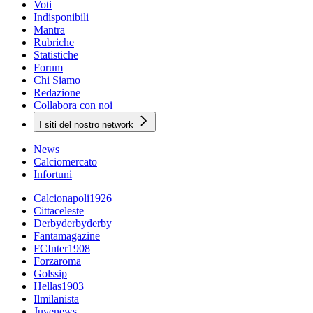
Voti
Indisponibili
Mantra
Rubriche
Statistiche
Forum
Chi Siamo
Redazione
Collabora con noi
I siti del nostro network
News
Calciomercato
Infortuni
Calcionapoli1926
Cittaceleste
Derbyderbyderby
Fantamagazine
FCInter1908
Forzaroma
Golssip
Hellas1903
Ilmilanista
Juvenews