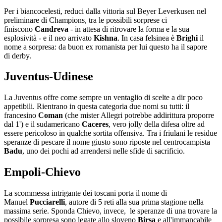
Per i biancocelesti, reduci dalla vittoria sul Beyer Leverkusen nel
preliminare di Champions, tra le possibili sorprese ci
finiscono
Candreva
- in attesa di ritrovare la forma e la sua
esplosività - e il neo arrivato
Kishna
. In casa felsinea è
Brighi
il
nome a sorpresa: da buon ex romanista per lui questo ha il sapore
di derby.
Juventus-Udinese
La Juventus offre come sempre un ventaglio di scelte a dir poco
appetibili. Rientrano in questa categoria due nomi su tutti: il
francesino
Coman
(che mister Allegri potrebbe addirittura proporre
dal 1') e il sudamericano
Caceres
, vero jolly della difesa oltre ad
essere pericoloso in qualche sortita offensiva. Tra i friulani le residue
speranze di pescare il nome giusto sono riposte nel centrocampista
Badu
,
uno dei pochi ad arrendersi nelle sfide di sacrificio.
Empoli-Chievo
La scommessa intrigante dei toscani porta il nome di
Manuel
Pucciarelli
, autore di 5 reti alla sua prima stagione nella
massima serie. Sponda Chievo, invece, le speranze di una trovare la
possibile sorpresa sono legate allo sloveno
Birsa
e all'immancabile