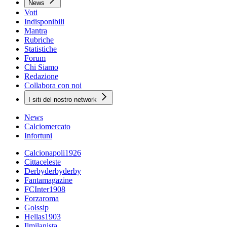
News
Voti
Indisponibili
Mantra
Rubriche
Statistiche
Forum
Chi Siamo
Redazione
Collabora con noi
I siti del nostro network
News
Calciomercato
Infortuni
Calcionapoli1926
Cittaceleste
Derbyderbyderby
Fantamagazine
FCInter1908
Forzaroma
Golssip
Hellas1903
Ilmilanista