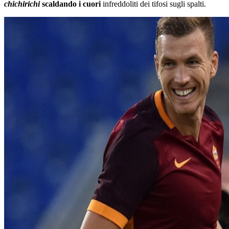
chichirichi
scaldando i cuori
infreddoliti dei tifosi sugli spalti.