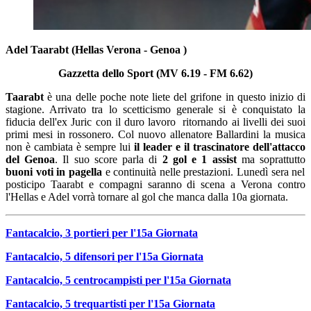
Adel Taarabt (Hellas Verona - Genoa )
Gazzetta dello Sport (MV 6.19 - FM 6.62)
Taarabt
è una delle poche note liete del grifone in questo inizio di
stagione. Arrivato tra lo scetticismo generale si è conquistato la
fiducia dell'ex Juric con il duro lavoro ritornando ai livelli dei suoi
primi mesi in rossonero. Col nuovo allenatore Ballardini la musica
non è cambiata è sempre lui
il leader e il trascinatore dell'attacco
del Genoa
. Il suo score parla di
2 gol e 1 assist
ma soprattutto
buoni voti in pagella
e continuità nelle prestazioni. Lunedì sera nel
posticipo Taarabt e compagni saranno di scena a Verona contro
l'Hellas e Adel vorrà tornare al gol che manca dalla 10a giornata.
Fantacalcio, 3 portieri per l'15a Giornata
Fantacalcio, 5 difensori
per l'15a Giornata
Fantacalcio, 5 centrocampisti
per l'15a Giornata
Fantacalcio, 5 trequartisti
per l'15a Giornata