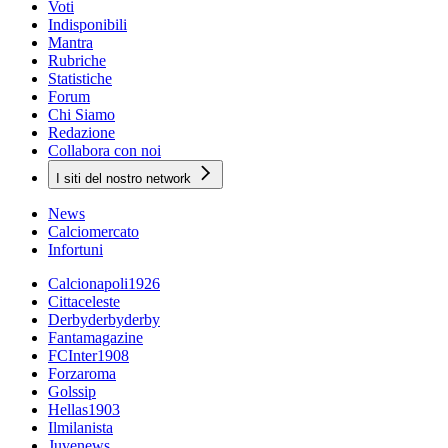
Voti
Indisponibili
Mantra
Rubriche
Statistiche
Forum
Chi Siamo
Redazione
Collabora con noi
I siti del nostro network
News
Calciomercato
Infortuni
Calcionapoli1926
Cittaceleste
Derbyderbyderby
Fantamagazine
FCInter1908
Forzaroma
Golssip
Hellas1903
Ilmilanista
Juvenews