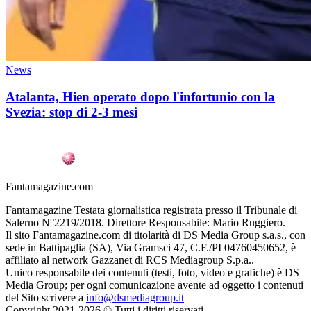
News
Atalanta, Hien operato dopo l'infortunio con la
Svezia: stop di 2-3 mesi
Fantamagazine.com
Fantamagazine Testata giornalistica registrata presso il Tribunale di
Salerno N°2219/2018. Direttore Responsabile: Mario Ruggiero.
Il sito Fantamagazine.com di titolarità di DS Media Group s.a.s., con
sede in Battipaglia (SA), Via Gramsci 47, C.F./PI 04760450652, è
affiliato al network Gazzanet di RCS Mediagroup S.p.a..
Unico responsabile dei contenuti (testi, foto, video e grafiche) è DS
Media Group; per ogni comunicazione avente ad oggetto i contenuti
del Sito scrivere a
info@dsmediagroup.it
Copyright 2021-2026 © Tutti i diritti riservati.