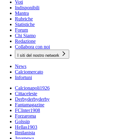
Voti
Indisponibili
Mantra
Rubriche
Statistiche
Forum
Chi Siamo
Redazione
Collabora con noi
I siti del nostro network
News
Calciomercato
Infortuni
Calcionapoli1926
Cittaceleste
Derbyderbyderby
Fantamagazine
FCInter1908
Forzaroma
Golssip
Hellas1903
Ilmilanista
Juvenews